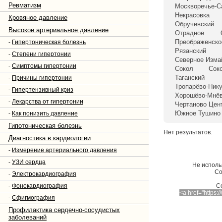
Ревматизм
Москворечье-С
Некрасовка
Кровяное давление
Обручевский
Высокое артериальное давление
Отрадное
Преображенско
-
Гипертоническая болезнь
Рязанский
-
Степени гипертонии
Северное Изма
-
Симптомы гипертонии
Сокол
Сок
Таганский
-
Причины гипертонии
Тропарёво-Ник
-
Гипертензивный криз
Хорошёво-Мнёв
-
Лекарства от гипертонии
Чертаново Цен
Южное Тушино
-
Как понизить давление
Гипотоническая болезнь
Нет результатов.
Диагностика в кардиологии
-
Измерение артериального давления
-
УЗИ сердца
Не исполь
Со
-
Электрокардиография
-
Фонокардиография
C
<a href="https
-
Сфигмография
Профилактика сердечно-сосудистых
заболеваний