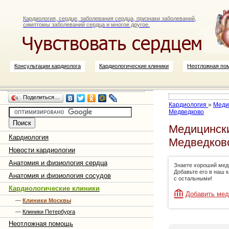
Кардиология, сердце, заболевания сердца, признаки заболеваний,
симптомы заболеваний сердца и многое другое.
Консультации кардиолога
Кардиологические клиники
Неотложная по
Поделиться…
Кардиология
»
Меди
Медведково
Медицински
Кардиология
Медведков
Новости кардиологии
Анатомия и физиология сердца
Знаете хороший мед
Добавьте его в наш 
Анатомия и физиология сосудов
с остальными!
Кардиологические клиники
Добавить мед
—
Клиники Москвы
—
Клиники Петербурга
Неотложная помощь