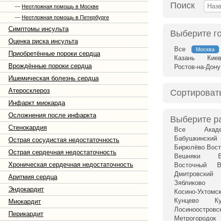
Поиск
—
Неотложная помощь в Москве
—
Неотложная помощь в Петербурге
Симптомы инсульта
Выберите г
Оценка риска инсульта
Все
Москва
Приобретённые пороки сердца
Казань
Кие
Врождённые пороки сердца
Ростов-на-Дону
Ишемическая болезнь сердца
Атеросклероз
Сортироват
Инфаркт миокарда
Осложнения после инфаркта
Выберите р
Стенокардия
Все
Акад
Бабушкинский
Острая сосудистая недостаточность
Бирюлёво Вост
Острая сердечная недостаточность
Вешняки
Хроническая сердечная недостаточность
Восточный
В
Дмитровский
Аритмия сердца
Зябликово
Эндокардит
Косино-Ухтомс
Кунцево
К
Миокардит
Лосиноостровс
Перикардит
Метрогородок