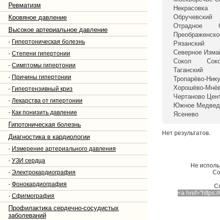
Ревматизм
Некрасовка
Обручевский
Кровяное давление
Отрадное
Высокое артериальное давление
Преображенско
-
Гипертоническая болезнь
Рязанский
Северное Изма
-
Степени гипертонии
Сокол
Сок
-
Симптомы гипертонии
Таганский
-
Причины гипертонии
Тропарёво-Ник
Хорошёво-Мнёв
-
Гипертензивный криз
Чертаново Цен
-
Лекарства от гипертонии
Южное Медвед
-
Как понизить давление
Ясенево
Гипотоническая болезнь
Нет результатов.
Диагностика в кардиологии
-
Измерение артериального давления
-
УЗИ сердца
Не исполь
-
Электрокардиография
Со
-
Фонокардиография
C
<a href="https
-
Сфигмография
Профилактика сердечно-сосудистых
заболеваний