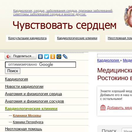
Кардиология, сердце, заболевания сердца, признаки заболеваний,
симптомы заболеваний сердца и многое другое.
Консультации кардиолога
Кардиологические клиники
Неотложная по
Поделиться…
Кардиология
»
Меди
Медицински
Ростокино 
Кардиология
Новости кардиологии
Знаете хороший мед
Анатомия и физиология сердца
Добавьте его в наш 
с остальными!
Анатомия и физиология сосудов
Добавить мед
Кардиологические клиники
—
Клиники Москвы
—
Клиники Петербурга
Неотложная помощь
Поиск