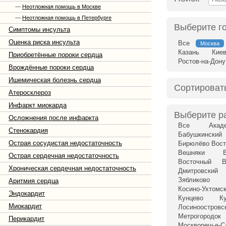
—
Неотложная помощь в Москве
—
Неотложная помощь в Петербурге
Выберите г
Симптомы инсульта
Оценка риска инсульта
Все
Москва
Казань
Кие
Приобретённые пороки сердца
Ростов-на-Дону
Врождённые пороки сердца
Ишемическая болезнь сердца
Сортироват
Атеросклероз
Инфаркт миокарда
Выберите р
Осложнения после инфаркта
Все
Акад
Стенокардия
Бабушкинский
Острая сосудистая недостаточность
Бирюлёво Вост
Вешняки
Острая сердечная недостаточность
Восточный
В
Хроническая сердечная недостаточность
Дмитровский
Зябликово
Аритмия сердца
Косино-Ухтомс
Эндокардит
Кунцево
К
Миокардит
Лосиноостровс
Метрогородок
Перикардит
Москворечье-С