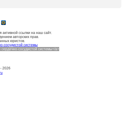
 активной ссылки на наш сайт.
дением авторских прав.
анных юристов.
о-сосудистой системы
ния сердечно-сосудистой системы</a>
 -
2026
ru