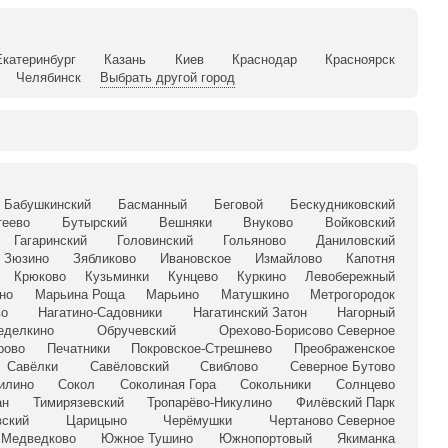
Екатеринбург
Казань
Киев
Краснодар
Красноярск
Челябинск
Выбрать другой город
Бабушкинский
Басманный
Беговой
Бескудниковский
теево
Бутырский
Вешняки
Внуково
Войковский
Гагаринский
Головинский
Гольяново
Даниловский
Зюзино
Зябликово
Ивановское
Измайлово
Капотня
Крюково
Кузьминки
Кунцево
Куркино
Левобережный
но
Марьина Роща
Марьино
Матушкино
Метрогородок
во
Нагатино-Садовники
Нагатинский Затон
Нагорный
еделкино
Обручевский
Орехово-Борисово Северное
рово
Печатники
Покровское-Стрешнево
Преображенское
Савёлки
Савёловский
Свиблово
Северное Бутово
илино
Сокол
Соколиная Гора
Сокольники
Солнцево
ан
Тимирязевский
Тропарёво-Никулино
Филёвский Парк
ский
Царицыно
Черёмушки
Чертаново Северное
Медведково
Южное Тушино
Южнопортовый
Якиманка