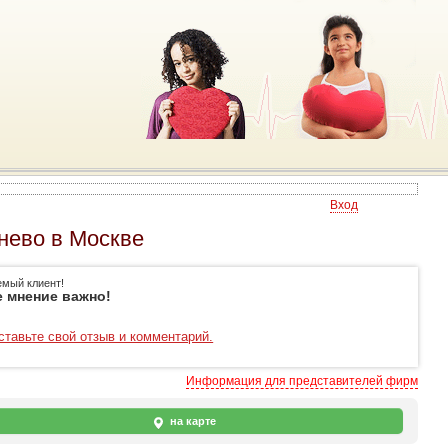
Вход
нево в Москве
емый клиент!
 мнение важно!
ставьте свой отзыв и комментарий.
Информация для представителей фирм
на карте