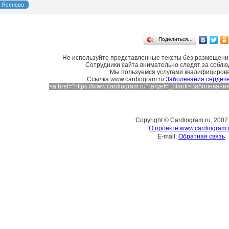
Ясенево
Поделиться…
Не используйте представленные тексты без размещения
Сотрудники сайта внимательно следят за соблю
Мы пользуемся услугами квалифициров
Cсылка www.cardiogram.ru
Заболевания сердечн
<a href="https://www.cardiogram.ru" target=_blank>Заболева
Copyright © Cardiogram.ru, 2007
О проекте www.cardiogram.
E-mail:
Обратная связь