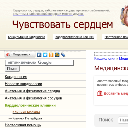
Кардиология, сердце, заболевания сердца, признаки заболеваний,
симптомы заболеваний сердца и многое другое.
Консультации кардиолога
Кардиологические клиники
Неотложная по
Поделиться…
Кардиология
»
Меди
Медицински
Кардиология
Знаете хороший меди
Новости кардиологии
поделитесь информа
Анатомия и физиология сердца
Добавить мед
Анатомия и физиология сосудов
Кардиологические клиники
—
Клиники Москвы
—
Клиники Петербурга
Поиск
Неотложная помощь