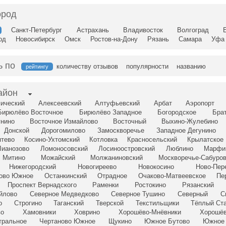
ород
Санкт-Петербург
Астрахань
Владивосток
Волгоград
од
Новосибирск
Омск
Ростов-на-Дону
Рязань
Самара
Уфа
ь по
количеству отзывов
популярности
названию
рейтингу
айон
ический
Алексеевский
Алтуфьевский
Арбат
Аэропорт
Бирюлёво Восточное
Бирюлёво Западное
Богородское
Бра
унино
Восточное Измайлово
Восточный
Выхино-Жулебино
Донской
Дорогомилово
Замоскворечье
Западное Дегунино
птево
Косино-Ухтомский
Котловка
Красносельский
Крылатское
Лианозово
Ломоносовский
Лосиноостровский
Люблино
Марфи
Митино
Можайский
Молжаниновский
Москворечье-Сабуро
Нижегородский
Новогиреево
Новокосино
Ново-Пер
сово Южное
Останкинский
Отрадное
Очаково-Матвеевское
Пе
Проспект Вернадского
Раменки
Ростокино
Рязанский
йлово
Северное Медведково
Северное Тушино
Северный
С
о
Строгино
Таганский
Тверской
Текстильщики
Тёплый Ст
во
Хамовники
Ховрино
Хорошёво-Мнёвники
Хорошёв
тральное
Чертаново Южное
Щукино
Южное Бутово
Южное 