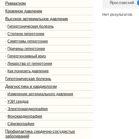
Ярославский
Ревматизм
Кровяное давление
Нет результатов.
Высокое артериальное давление
-
Гипертоническая болезнь
-
Степени гипертонии
-
Симптомы гипертонии
-
Причины гипертонии
-
Гипертензивный криз
-
Лекарства от гипертонии
-
Как понизить давление
Гипотоническая болезнь
Диагностика в кардиологии
-
Измерение артериального давления
-
УЗИ сердца
-
Электрокардиография
-
Фонокардиография
-
Сфигмография
Профилактика сердечно-сосудистых
заболеваний