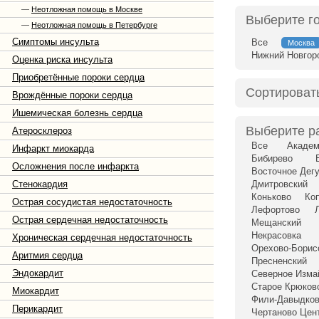
—
Неотложная помощь в Москве
Выберите г
—
Неотложная помощь в Петербурге
Симптомы инсульта
Все
Москва
Нижний Новгор
Оценка риска инсульта
Приобретённые пороки сердца
Сортироват
Врождённые пороки сердца
Ишемическая болезнь сердца
Выберите р
Атеросклероз
Все
Академ
Инфаркт миокарда
Бибирево
Осложнения после инфаркта
Восточное Дег
Стенокардия
Дмитровский
Коньково
Ко
Острая сосудистая недостаточность
Лефортово
Острая сердечная недостаточность
Мещанский
Некрасовка
Хроническая сердечная недостаточность
Орехово-Бори
Аритмия сердца
Пресненский
Эндокардит
Северное Изма
Старое Крюков
Миокардит
Фили-Давыдко
Перикардит
Чертаново Цен