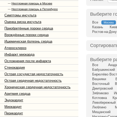
—
Неотложная помощь в Москве
—
Неотложная помощь в Петербурге
Выберите г
Симптомы инсульта
Оценка риска инсульта
Все
Москва
Казань
Кие
Приобретённые пороки сердца
Ростов-на-Дону
Врождённые пороки сердца
Ишемическая болезнь сердца
Сортироват
Атеросклероз
Инфаркт миокарда
Выберите р
Осложнения после инфаркта
Все
Акад
Стенокардия
Бабушкинский
Острая сосудистая недостаточность
Бирюлёво Вост
Вешняки
Острая сердечная недостаточность
Восточный
В
Хроническая сердечная недостаточность
Дмитровский
Зябликово
И
Аритмия сердца
Котловка
Кр
Эндокардит
Левобережный
Миокардит
Люблино
Мещанский
Перикардит
Нагатино-Садо