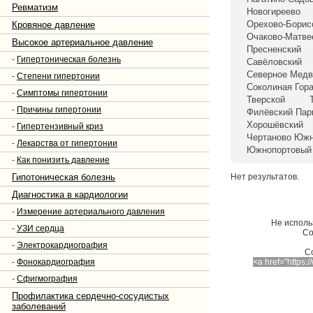
Ревматизм
Новогиреево
Орехово-Борис
Кровяное давление
Очаково-Матве
Высокое артериальное давление
Пресненский
-
Гипертоническая болезнь
Савёловский
Северное Медв
-
Степени гипертонии
Соколиная Гор
-
Симптомы гипертонии
Тверской
-
Причины гипертонии
Филёвский Пар
Хорошёвский
-
Гипертензивный криз
Чертаново Юж
-
Лекарства от гипертонии
Южнопортовый
-
Как понизить давление
Гипотоническая болезнь
Нет результатов.
Диагностика в кардиологии
-
Измерение артериального давления
Не исполь
-
УЗИ сердца
Со
-
Электрокардиография
C
-
Фонокардиография
<a href="https
-
Сфигмография
Профилактика сердечно-сосудистых
заболеваний