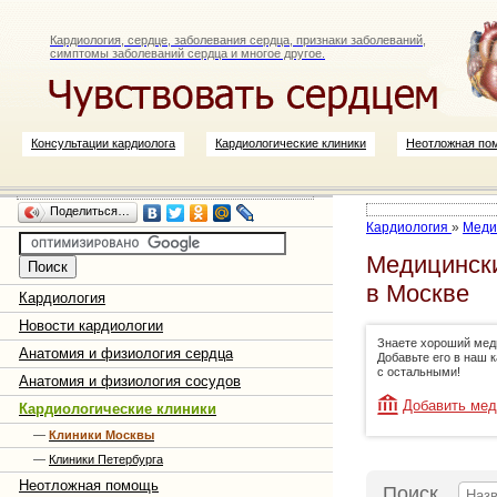
Кардиология, сердце, заболевания сердца, признаки заболеваний,
симптомы заболеваний сердца и многое другое.
Консультации кардиолога
Кардиологические клиники
Неотложная по
Поделиться…
Кардиология
»
Меди
Медицински
в Москве
Кардиология
Новости кардиологии
Знаете хороший мед
Анатомия и физиология сердца
Добавьте его в наш 
с остальными!
Анатомия и физиология сосудов
Добавить мед
Кардиологические клиники
—
Клиники Москвы
—
Клиники Петербурга
Неотложная помощь
Поиск