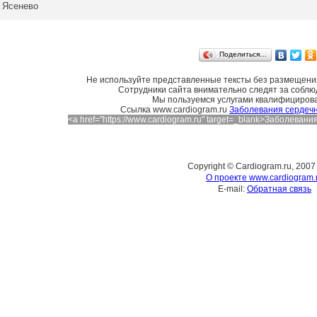
Ясенево
Поделиться…
Не используйте представленные тексты без размещения
Сотрудники сайта внимательно следят за соблю
Мы пользуемся услугами квалифициров
Cсылка www.cardiogram.ru
Заболевания сердечн
<a href="https://www.cardiogram.ru" target=_blank>Заболева
Copyright © Cardiogram.ru, 2007
О проекте www.cardiogram.
E-mail:
Обратная связь