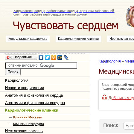
Кардиология, сердце, заболевания сердца, признаки заболеваний,
симптомы заболеваний сердца и многое другое.
Консультации кардиолога
Кардиологические клиники
Неотложная по
Поделиться…
Кардиология
»
Меди
Медицински
Кардиология
Знаете хороший меди
Новости кардиологии
поделитесь информа
Анатомия и физиология сердца
Добавить мед
Анатомия и физиология сосудов
Кардиологические клиники
—
Клиники Москвы
—
Клиники Петербурга
Поиск
Неотложная помощь