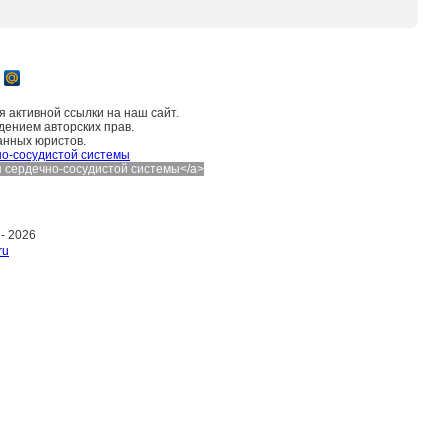
 активной ссылки на наш сайт.
дением авторских прав.
анных юристов.
о-сосудистой системы
ния сердечно-сосудистой системы</a>
 -
2026
ru