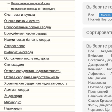
—
Неотложная помощь в Москве
Выберите г
—
Неотложная помощь в Петербурге
Симптомы инсульта
Все
Москва
Нижний Новгор
Оценка риска инсульта
Приобретённые пороки сердца
Сортироват
Врождённые пороки сердца
Ишемическая болезнь сердца
Выберите р
Атеросклероз
Все
Академ
Инфаркт миокарда
Бибирево
Осложнения после инфаркта
Восточное Дег
Стенокардия
Дмитровский
Коньково
Ко
Острая сосудистая недостаточность
Лефортово
Острая сердечная недостаточность
Мещанский
Некрасовка
Хроническая сердечная недостаточность
Орехово-Бори
Аритмия сердца
Пресненский
Эндокардит
Северное Изма
Старое Крюков
Миокардит
Фили-Давыдко
Перикардит
Чертаново Цен