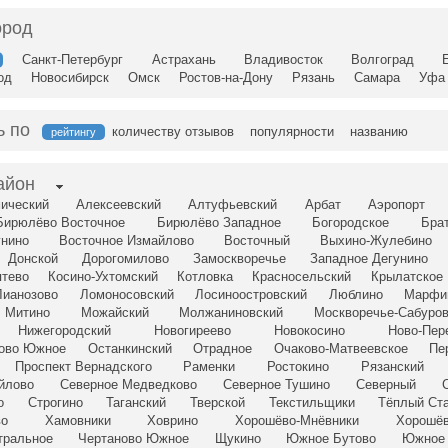
ород
Санкт-Петербург
Астрахань
Владивосток
Волгоград
од
Новосибирск
Омск
Ростов-на-Дону
Рязань
Самара
Уфа
ь по
количеству отзывов
популярности
названию
рейтингу
айон
ический
Алексеевский
Алтуфьевский
Арбат
Аэропорт
Бирюлёво Восточное
Бирюлёво Западное
Богородское
Бра
унино
Восточное Измайлово
Восточный
Выхино-Жулебино
Донской
Дорогомилово
Замоскворечье
Западное Дегунино
птево
Косино-Ухтомский
Котловка
Красносельский
Крылатское
Лианозово
Ломоносовский
Лосиноостровский
Люблино
Марфи
Митино
Можайский
Молжаниновский
Москворечье-Сабуро
Нижегородский
Новогиреево
Новокосино
Ново-Пер
сово Южное
Останкинский
Отрадное
Очаково-Матвеевское
Пе
Проспект Вернадского
Раменки
Ростокино
Рязанский
йлово
Северное Медведково
Северное Тушино
Северный
о
Строгино
Таганский
Тверской
Текстильщики
Тёплый Ст
во
Хамовники
Ховрино
Хорошёво-Мнёвники
Хорошёв
тральное
Чертаново Южное
Щукино
Южное Бутово
Южное 