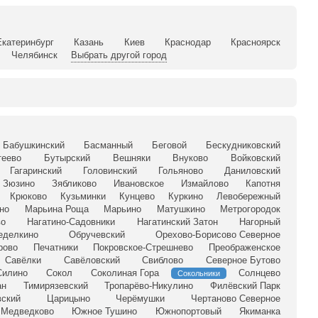
Екатеринбург
Казань
Киев
Краснодар
Красноярск
Челябинск
Выбрать другой город
Бабушкинский
Басманный
Беговой
Бескудниковский
теево
Бутырский
Вешняки
Внуково
Войковский
Гагаринский
Головинский
Гольяново
Даниловский
Зюзино
Зябликово
Ивановское
Измайлово
Капотня
Крюково
Кузьминки
Кунцево
Куркино
Левобережный
но
Марьина Роща
Марьино
Матушкино
Метрогородок
во
Нагатино-Садовники
Нагатинский Затон
Нагорный
еделкино
Обручевский
Орехово-Борисово Северное
рово
Печатники
Покровское-Стрешнево
Преображенское
Савёлки
Савёловский
Свиблово
Северное Бутово
Силино
Сокол
Соколиная Гора
Солнцево
Сокольники
ан
Тимирязевский
Тропарёво-Никулино
Филёвский Парк
ский
Царицыно
Черёмушки
Чертаново Северное
Медведково
Южное Тушино
Южнопортовый
Якиманка