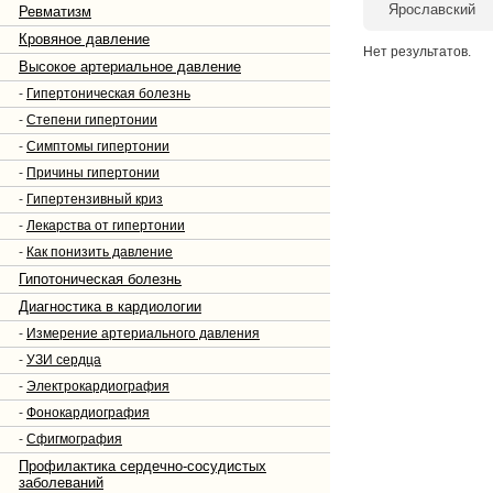
Ярославский
Ревматизм
Кровяное давление
Нет результатов.
Высокое артериальное давление
-
Гипертоническая болезнь
-
Степени гипертонии
-
Симптомы гипертонии
-
Причины гипертонии
-
Гипертензивный криз
-
Лекарства от гипертонии
-
Как понизить давление
Гипотоническая болезнь
Диагностика в кардиологии
-
Измерение артериального давления
-
УЗИ сердца
-
Электрокардиография
-
Фонокардиография
-
Сфигмография
Профилактика сердечно-сосудистых
заболеваний