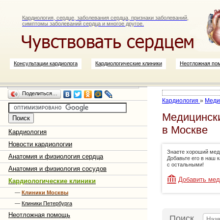
Кардиология, сердце, заболевания сердца, признаки заболеваний,
симптомы заболеваний сердца и многое другое.
Консультации кардиолога
Кардиологические клиники
Неотложная по
Поделиться…
Кардиология
»
Меди
Медицински
в Москве
Кардиология
Новости кардиологии
Знаете хороший мед
Анатомия и физиология сердца
Добавьте его в наш 
с остальными!
Анатомия и физиология сосудов
Добавить мед
Кардиологические клиники
—
Клиники Москвы
—
Клиники Петербурга
Неотложная помощь
Поиск