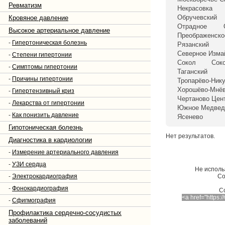
Ревматизм
Некрасовка
Обручевский
Кровяное давление
Отрадное
Высокое артериальное давление
Преображенско
-
Гипертоническая болезнь
Рязанский
Северное Изма
-
Степени гипертонии
Сокол
Сок
-
Симптомы гипертонии
Таганский
-
Причины гипертонии
Тропарёво-Ник
Хорошёво-Мнёв
-
Гипертензивный криз
Чертаново Цен
-
Лекарства от гипертонии
Южное Медвед
-
Как понизить давление
Ясенево
Гипотоническая болезнь
Нет результатов.
Диагностика в кардиологии
-
Измерение артериального давления
-
УЗИ сердца
Не исполь
-
Электрокардиография
Со
-
Фонокардиография
C
<a href="https
-
Сфигмография
Профилактика сердечно-сосудистых
заболеваний