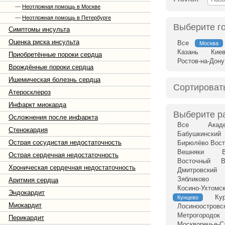
—
Неотложная помощь в Москве
—
Неотложная помощь в Петербурге
Выберите г
Симптомы инсульта
Оценка риска инсульта
Все
Москва
Казань
Кие
Приобретённые пороки сердца
Ростов-на-Дону
Врождённые пороки сердца
Ишемическая болезнь сердца
Сортироват
Атеросклероз
Инфаркт миокарда
Выберите р
Осложнения после инфаркта
Все
Акад
Стенокардия
Бабушкинский
Острая сосудистая недостаточность
Бирюлёво Вост
Вешняки
Острая сердечная недостаточность
Восточный
В
Хроническая сердечная недостаточность
Дмитровский
Зябликово
Аритмия сердца
Косино-Ухтомс
Эндокардит
Ку
Кунцево
Миокардит
Лосиноостровс
Метрогородок
Перикардит
Москворечье-С