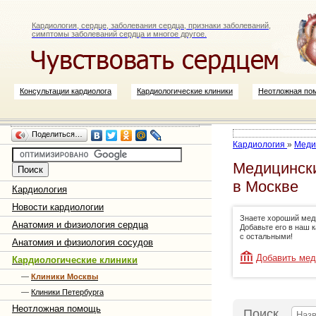
Кардиология, сердце, заболевания сердца, признаки заболеваний,
симптомы заболеваний сердца и многое другое.
Консультации кардиолога
Кардиологические клиники
Неотложная по
Поделиться…
Кардиология
»
Меди
Медицински
в Москве
Кардиология
Новости кардиологии
Знаете хороший мед
Анатомия и физиология сердца
Добавьте его в наш 
с остальными!
Анатомия и физиология сосудов
Добавить мед
Кардиологические клиники
—
Клиники Москвы
—
Клиники Петербурга
Неотложная помощь
Поиск