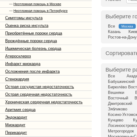
—
Неотложная помощь в Москве
—
Неотложная помощь в Петербурге
Выберите г
Симптомы инсульта
Оценка риска инсульта
Все
Москва
Казань
Кие
Приобретённые пороки сердца
Ростов-на-Дону
Врождённые пороки сердца
Ишемическая болезнь сердца
Сортироват
Атеросклероз
Инфаркт миокарда
Выберите р
Осложнения после инфаркта
Все
Акад
Стенокардия
Бабушкинский
Острая сосудистая недостаточность
Бирюлёво Вост
Вешняки
Острая сердечная недостаточность
Восточный
В
Хроническая сердечная недостаточность
Дмитровский
Зябликово
Аритмия сердца
Косино-Ухтомс
Эндокардит
Кунцево
К
Миокардит
Лосиноостровс
Метрогородок
Перикардит
Москворечье-С