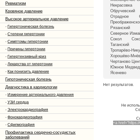
Ревматизм
Некрасовка
Обручевский
Кровяное давление
Отрадное
Высокое артериальное давление
Преображенско
-
Гипертоническая болезнь
Рязанский
Северное Изма
-
Степени гипертонии
Сокол
Сок
-
Симптомы гипертонии
Таганский
-
Причины гипертонии
Тропарёво-Ник
Хорошёво-Мнёв
-
Гипертензивный криз
Чертаново Цен
-
Лекарства от гипертонии
Южное Медвед
-
Как понизить давление
Ясенево
Гипотоническая болезнь
Нет результатов.
Диагностика в кардиологии
-
Измерение артериального давления
-
УЗИ сердца
Не исполь
-
Электрокардиография
Со
-
Фонокардиография
C
<a href="https
-
Сфигмография
Профилактика сердечно-сосудистых
заболеваний