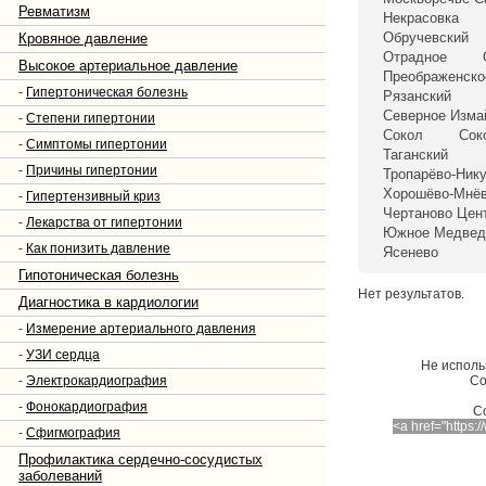
Ревматизм
Некрасовка
Обручевский
Кровяное давление
Отрадное
Высокое артериальное давление
Преображенско
-
Гипертоническая болезнь
Рязанский
Северное Изма
-
Степени гипертонии
Сокол
Сок
-
Симптомы гипертонии
Таганский
-
Причины гипертонии
Тропарёво-Ник
Хорошёво-Мнёв
-
Гипертензивный криз
Чертаново Цен
-
Лекарства от гипертонии
Южное Медвед
-
Как понизить давление
Ясенево
Гипотоническая болезнь
Нет результатов.
Диагностика в кардиологии
-
Измерение артериального давления
-
УЗИ сердца
Не исполь
-
Электрокардиография
Со
-
Фонокардиография
C
<a href="https
-
Сфигмография
Профилактика сердечно-сосудистых
заболеваний