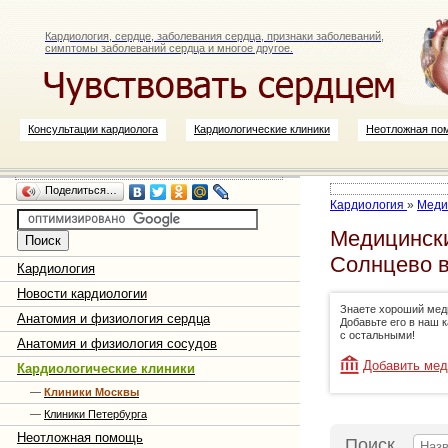
Кардиология, сердце, заболевания сердца, признаки заболеваний,
симптомы заболеваний сердца и многое другое.
Консультации кардиолога
Кардиологические клиники
Неотложная по
Поделиться…
Кардиология
»
Меди
Медицински
Солнцево 
Кардиология
Новости кардиологии
Знаете хороший мед
Анатомия и физиология сердца
Добавьте его в наш 
с остальными!
Анатомия и физиология сосудов
Добавить мед
Кардиологические клиники
—
Клиники Москвы
—
Клиники Петербурга
Неотложная помощь
Поиск