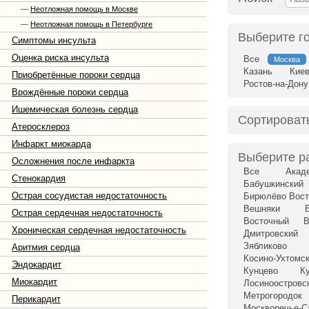
—
Неотложная помощь в Москве
—
Неотложная помощь в Петербурге
Выберите г
Симптомы инсульта
Оценка риска инсульта
Все
Москва
Казань
Кие
Приобретённые пороки сердца
Ростов-на-Дону
Врождённые пороки сердца
Ишемическая болезнь сердца
Сортироват
Атеросклероз
Инфаркт миокарда
Выберите р
Осложнения после инфаркта
Все
Акад
Стенокардия
Бабушкинский
Острая сосудистая недостаточность
Бирюлёво Вост
Вешняки
Острая сердечная недостаточность
Восточный
В
Хроническая сердечная недостаточность
Дмитровский
Зябликово
Аритмия сердца
Косино-Ухтомс
Эндокардит
Кунцево
К
Миокардит
Лосиноостровс
Метрогородок
Перикардит
Москворечье-С