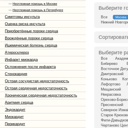
—
Неотложная помощь в Москве
Выберите г
—
Неотложная помощь в Петербурге
Симптомы инсульта
Все
Москва
Нижний Новгор
Оценка риска инсульта
Приобретённые пороки сердца
Сортироват
Врождённые пороки сердца
Ишемическая болезнь сердца
Выберите р
Атеросклероз
Все
Академ
Инфаркт миокарда
Бибирево
Осложнения после инфаркта
Восточное Дег
Стенокардия
Дмитровский
Коньково
Ко
Острая сосудистая недостаточность
Лефортово
Острая сердечная недостаточность
Мещанский
Некрасовка
Хроническая сердечная недостаточность
Орехово-Бори
Аритмия сердца
Пресненский
Эндокардит
Северное Изма
Старое Крюков
Миокардит
Фили-Давыдко
Перикардит
Чертаново Цен