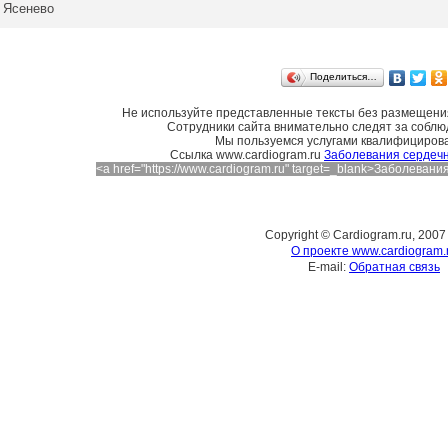
Ясенево
Поделиться…
Не используйте представленные тексты без размещения
Сотрудники сайта внимательно следят за соблю
Мы пользуемся услугами квалифициров
Cсылка www.cardiogram.ru
Заболевания сердечн
<a href="https://www.cardiogram.ru" target=_blank>Заболева
Copyright © Cardiogram.ru, 2007
О проекте www.cardiogram.
E-mail:
Обратная связь