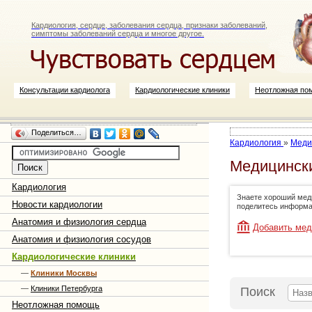
Кардиология, сердце, заболевания сердца, признаки заболеваний,
симптомы заболеваний сердца и многое другое.
Консультации кардиолога
Кардиологические клиники
Неотложная по
Поделиться…
Кардиология
»
Меди
Медицински
Кардиология
Знаете хороший меди
Новости кардиологии
поделитесь информа
Анатомия и физиология сердца
Добавить мед
Анатомия и физиология сосудов
Кардиологические клиники
—
Клиники Москвы
—
Клиники Петербурга
Поиск
Неотложная помощь