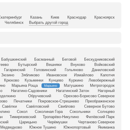
Екатеринбург
Казань
Киев
Краснодар
Красноярск
Челябинск
Выбрать другой город
Бабушкинский
Басманный
Беговой
Бескудниковский
теево
Бутырский
Вешняки
Внуково
Войковский
Гагаринский
Головинский
Гольяново
Даниловский
Зюзино
Зябликово
Ивановское
Измайлово
Капотня
Крюково
Кузьминки
Кунцево
Куркино
Левобережный
ино
Марьина Роща
Матушкино
Метрогородок
Марьино
во
Нагатино-Садовники
Нагатинский Затон
Нагорный
еделкино
Обручевский
Орехово-Борисово Северное
рово
Печатники
Покровское-Стрешнево
Преображенское
Савёлки
Савёловский
Свиблово
Северное Бутово
илино
Сокол
Соколиная Гора
Сокольники
Солнцево
ан
Тимирязевский
Тропарёво-Никулино
Филёвский Парк
ский
Царицыно
Черёмушки
Чертаново Северное
Медведково
Южное Тушино
Южнопортовый
Якиманка