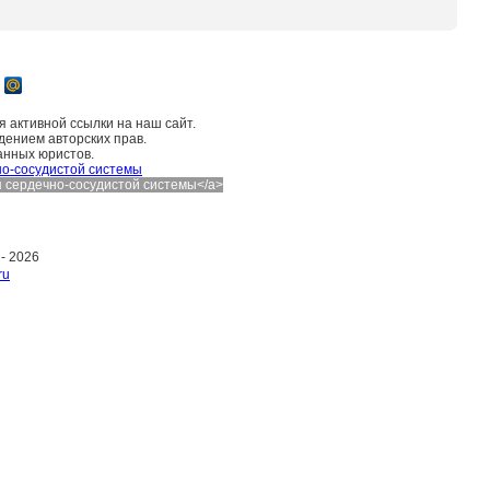
 активной ссылки на наш сайт.
дением авторских прав.
анных юристов.
о-сосудистой системы
ния сердечно-сосудистой системы</a>
 -
2026
ru