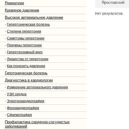
Ярославский
Ревматизм
Кровяное давление
Нет результатов.
Высокое артериальное давление
-
Гипертоническая болезнь
-
Степени гипертонии
-
Симптомы гипертонии
-
Причины гипертонии
-
Гипертензивный криз
-
Лекарства от гипертонии
-
Как понизить давление
Гипотоническая болезнь
Диагностика в кардиологии
-
Измерение артериального давления
-
УЗИ сердца
-
Электрокардиография
-
Фонокардиография
-
Сфигмография
Профилактика сердечно-сосудистых
заболеваний