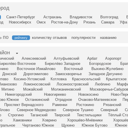
ород
Санкт-Петербург
Астрахань
Владивосток
Волгоград
од
Новосибирск
Омск
Ростов-на-Дону
Рязань
Самара
Уфа
ь по
количеству отзывов
популярности
названию
рейтингу
айон
ический
Алексеевский
Алтуфьевский
Арбат
Аэропорт
Бирюлёво Восточное
Бирюлёво Западное
Богородское
Бра
унино
Восточное Измайлово
Восточный
Выхино-Жулебино
Донской
Дорогомилово
Замоскворечье
Западное Дегунино
птево
Косино-Ухтомский
Котловка
Красносельский
Крылатское
Лианозово
Ломоносовский
Лосиноостровский
Люблино
Марф
Митино
Можайский
Молжаниновский
Москворечье-Сабуро
Нижегородский
Новогиреево
Новокосино
Ново-Пер
сово Южное
Останкинский
Отрадное
Очаково-Матвеевское
Пе
Проспект Вернадского
Раменки
Ростокино
Рязанский
йлово
Северное Медведково
Северное Тушино
Северный
С
о
Строгино
Таганский
Тверской
Текстильщики
Тёплый Ст
во
Хамовники
Ховрино
Хорошёво-Мнёвники
Хорошёв
тральное
Чертаново Южное
Щукино
Южное Бутово
Южное 