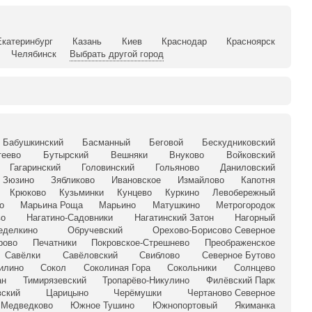
Екатеринбург
Казань
Киев
Краснодар
Красноярск
Челябинск
Выбрать другой город
Бабушкинский
Басманный
Беговой
Бескудниковский
теево
Бутырский
Вешняки
Внуково
Войковский
Гагаринский
Головинский
Гольяново
Даниловский
Зюзино
Зябликово
Ивановское
Измайлово
Капотня
Крюково
Кузьминки
Кунцево
Куркино
Левобережный
о
Марьина Роща
Марьино
Матушкино
Метрогородок
во
Нагатино-Садовники
Нагатинский Затон
Нагорный
еделкино
Обручевский
Орехово-Борисово Северное
рово
Печатники
Покровское-Стрешнево
Преображенское
Савёлки
Савёловский
Свиблово
Северное Бутово
илино
Сокол
Соколиная Гора
Сокольники
Солнцево
ан
Тимирязевский
Тропарёво-Никулино
Филёвский Парк
ский
Царицыно
Черёмушки
Чертаново Северное
Медведково
Южное Тушино
Южнопортовый
Якиманка