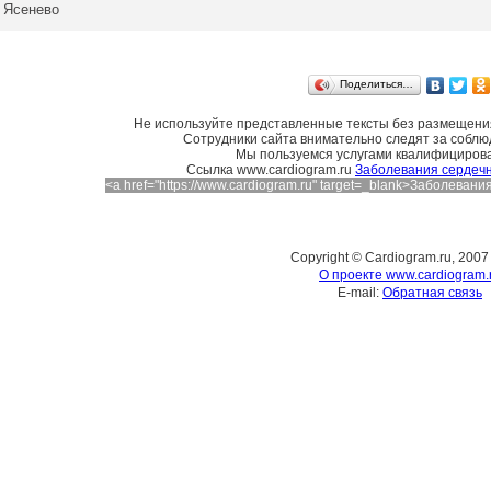
Ясенево
Поделиться…
Не используйте представленные тексты без размещения
Сотрудники сайта внимательно следят за соблю
Мы пользуемся услугами квалифициров
Cсылка www.cardiogram.ru
Заболевания сердечн
<a href="https://www.cardiogram.ru" target=_blank>Заболева
Copyright © Cardiogram.ru, 2007
О проекте www.cardiogram.
E-mail:
Обратная связь