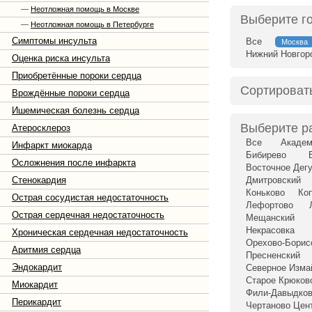
—
Неотложная помощь в Москве
Выберите г
—
Неотложная помощь в Петербурге
Симптомы инсульта
Все
Москва
Нижний Новгор
Оценка риска инсульта
Приобретённые пороки сердца
Сортироват
Врождённые пороки сердца
Ишемическая болезнь сердца
Выберите р
Атеросклероз
Все
Академ
Инфаркт миокарда
Бибирево
Осложнения после инфаркта
Восточное Дег
Стенокардия
Дмитровский
Коньково
Ко
Острая сосудистая недостаточность
Лефортово
Острая сердечная недостаточность
Мещанский
Некрасовка
Хроническая сердечная недостаточность
Орехово-Бори
Аритмия сердца
Пресненский
Эндокардит
Северное Изма
Старое Крюков
Миокардит
Фили-Давыдко
Перикардит
Чертаново Цен