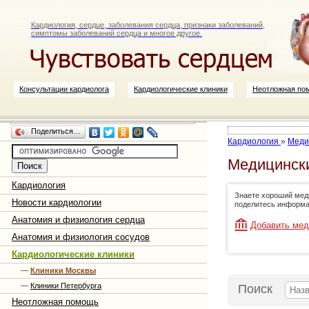
Кардиология, сердце, заболевания сердца, признаки заболеваний,
симптомы заболеваний сердца и многое другое.
Консультации кардиолога
Кардиологические клиники
Неотложная по
Поделиться…
Кардиология
»
Меди
Медицински
Кардиология
Знаете хороший меди
Новости кардиологии
поделитесь информа
Анатомия и физиология сердца
Добавить мед
Анатомия и физиология сосудов
Кардиологические клиники
—
Клиники Москвы
—
Клиники Петербурга
Поиск
Неотложная помощь