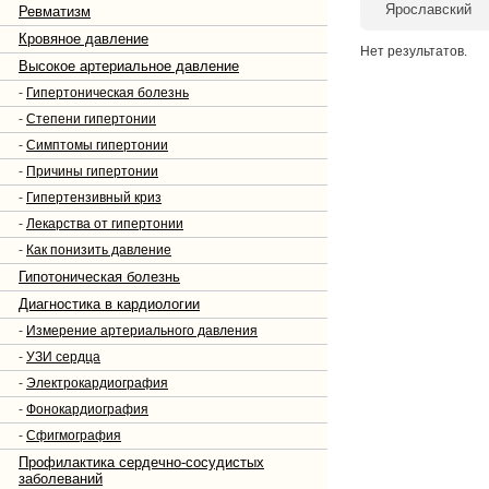
Ярославский
Ревматизм
Кровяное давление
Нет результатов.
Высокое артериальное давление
-
Гипертоническая болезнь
-
Степени гипертонии
-
Симптомы гипертонии
-
Причины гипертонии
-
Гипертензивный криз
-
Лекарства от гипертонии
-
Как понизить давление
Гипотоническая болезнь
Диагностика в кардиологии
-
Измерение артериального давления
-
УЗИ сердца
-
Электрокардиография
-
Фонокардиография
-
Сфигмография
Профилактика сердечно-сосудистых
заболеваний