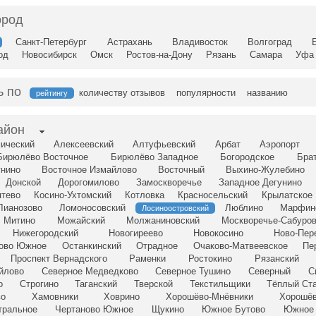
ород
Санкт-Петербург
Астрахань
Владивосток
Волгоград
од
Новосибирск
Омск
Ростов-на-Дону
Рязань
Самара
Уфа
ь по
количеству отзывов
популярности
названию
рейтингу
айон
ический
Алексеевский
Алтуфьевский
Арбат
Аэропорт
Бирюлёво Восточное
Бирюлёво Западное
Богородское
Бра
унино
Восточное Измайлово
Восточный
Выхино-Жулебино
Донской
Дорогомилово
Замоскворечье
Западное Дегунино
птево
Косино-Ухтомский
Котловка
Красносельский
Крылатское
Лианозово
Ломоносовский
Люблино
Марфин
Лосиноостровский
Митино
Можайский
Молжаниновский
Москворечье-Сабуро
Нижегородский
Новогиреево
Новокосино
Ново-Пер
сово Южное
Останкинский
Отрадное
Очаково-Матвеевское
Пе
Проспект Вернадского
Раменки
Ростокино
Рязанский
йлово
Северное Медведково
Северное Тушино
Северный
С
о
Строгино
Таганский
Тверской
Текстильщики
Тёплый Ст
во
Хамовники
Ховрино
Хорошёво-Мнёвники
Хорошёв
тральное
Чертаново Южное
Щукино
Южное Бутово
Южное 