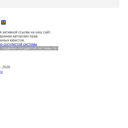
 активной ссылки на наш сайт.
дением авторских прав.
анных юристов.
о-сосудистой системы
ния сердечно-сосудистой системы</a>
 -
2026
ru