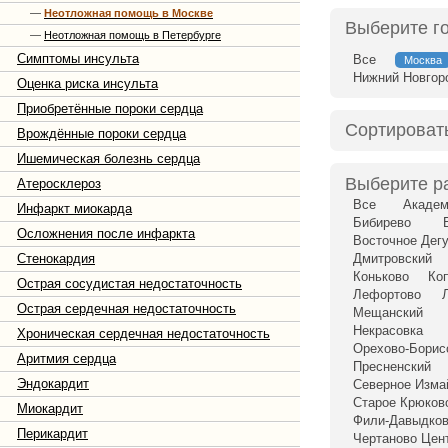
—
Неотложная помощь в Москве
Выберите г
—
Неотложная помощь в Петербурге
Симптомы инсульта
Все
Москва
Нижний Новгор
Оценка риска инсульта
Приобретённые пороки сердца
Сортироват
Врождённые пороки сердца
Ишемическая болезнь сердца
Выберите р
Атеросклероз
Все
Академ
Инфаркт миокарда
Бибирево
Осложнения после инфаркта
Восточное Дег
Стенокардия
Дмитровский
Коньково
Ко
Острая сосудистая недостаточность
Лефортово
Острая сердечная недостаточность
Мещанский
Некрасовка
Хроническая сердечная недостаточность
Орехово-Бори
Аритмия сердца
Пресненский
Эндокардит
Северное Изма
Старое Крюков
Миокардит
Фили-Давыдко
Перикардит
Чертаново Цен