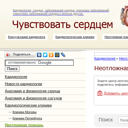
Кардиология, сердце, заболевания сердца, признаки заболеваний,
симптомы заболеваний сердца и многое другое.
Консультации кардиолога
Кардиологические клиники
Неотложная по
Поделиться…
Кардиология
»
Неот
Неотложная
Кардиология
Знаете центр неотло
Новости кардиологии
поделитесь информа
Анатомия и физиология сердца
Добавить цен
Анатомия и физиология сосудов
Кардиологические клиники
—
Клиники Москвы
—
Клиники Петербурга
Поиск
Неотложная помощь