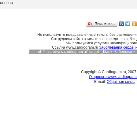
сенево
Поделиться…
Не используйте представленные тексты без размещения
Сотрудники сайта внимательно следят за соблю
Мы пользуемся услугами квалифициров
Cсылка www.cardiogram.ru
Заболевания сердечн
<a href="https://www.cardiogram.ru" target=_blank>Заболева
Copyright © Cardiogram.ru, 2007
О проекте www.cardiogram.
E-mail:
Обратная связь