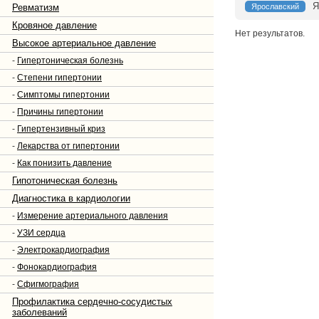
Я
Ревматизм
Ярославский
Кровяное давление
Нет результатов.
Высокое артериальное давление
-
Гипертоническая болезнь
-
Степени гипертонии
-
Симптомы гипертонии
-
Причины гипертонии
-
Гипертензивный криз
-
Лекарства от гипертонии
-
Как понизить давление
Гипотоническая болезнь
Диагностика в кардиологии
-
Измерение артериального давления
-
УЗИ сердца
-
Электрокардиография
-
Фонокардиография
-
Сфигмография
Профилактика сердечно-сосудистых
заболеваний