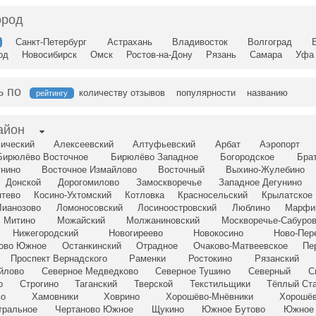
ород
Санкт-Петербург
Астрахань
Владивосток
Волгоград
од
Новосибирск
Омск
Ростов-на-Дону
Рязань
Самара
Уфа
ь по
количеству отзывов
популярности
названию
рейтингу
айон
ический
Алексеевский
Алтуфьевский
Арбат
Аэропорт
Бирюлёво Восточное
Бирюлёво Западное
Богородское
Бра
унино
Восточное Измайлово
Восточный
Выхино-Жулебино
Донской
Дорогомилово
Замоскворечье
Западное Дегунино
птево
Косино-Ухтомский
Котловка
Красносельский
Крылатское
Лианозово
Ломоносовский
Лосиноостровский
Люблино
Марфи
Митино
Можайский
Молжаниновский
Москворечье-Сабуро
Нижегородский
Новогиреево
Новокосино
Ново-Пер
сово Южное
Останкинский
Отрадное
Очаково-Матвеевское
Пе
Проспект Вернадского
Раменки
Ростокино
Рязанский
йлово
Северное Медведково
Северное Тушино
Северный
С
о
Строгино
Таганский
Тверской
Текстильщики
Тёплый Ст
во
Хамовники
Ховрино
Хорошёво-Мнёвники
Хорошёв
тральное
Чертаново Южное
Щукино
Южное Бутово
Южное 