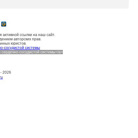
 активной ссылки на наш сайт.
дением авторских прав.
анных юристов.
о-сосудистой системы
ния сердечно-сосудистой системы</a>
 -
2026
ru