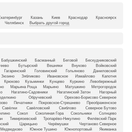
Екатеринбург
Казань
Киев
Краснодар
Красноярск
Челябинск
Выбрать другой город
Бабушкинский
Басманный
Беговой
Бескудниковский
теево
Бутырский
Вешняки
Внуково
Войковский
Гагаринский
Головинский
Гольяново
Даниловский
Зюзино
Зябликово
Ивановское
Измайлово
Капотня
Крюково
Кузьминки
Кунцево
Куркино
Левобережный
но
Марьина Роща
Марьино
Матушкино
Метрогородок
во
Нагатино-Садовники
Нагатинский Затон
Нагорный
еделкино
Обручевский
Орехово-Борисово Северное
рово
Печатники
Покровское-Стрешнево
Преображенское
Савёлки
Савёловский
Свиблово
Северное Бутово
илино
Сокол
Соколиная Гора
Сокольники
Солнцево
ан
Тимирязевский
Тропарёво-Никулино
Филёвский Парк
ский
Царицыно
Черёмушки
Чертаново Северное
Медведково
Южное Тушино
Южнопортовый
Якиманка