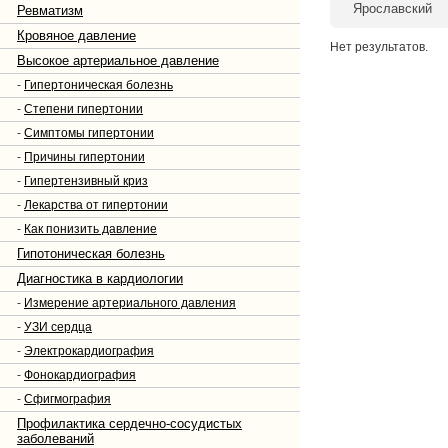
Ярославский
Ревматизм
Кровяное давление
Нет результатов.
Высокое артериальное давление
-
Гипертоническая болезнь
-
Степени гипертонии
-
Симптомы гипертонии
-
Причины гипертонии
-
Гипертензивный криз
-
Лекарства от гипертонии
-
Как понизить давление
Гипотоническая болезнь
Диагностика в кардиологии
-
Измерение артериального давления
-
УЗИ сердца
-
Электрокардиография
-
Фонокардиография
-
Сфигмография
Профилактика сердечно-сосудистых
заболеваний