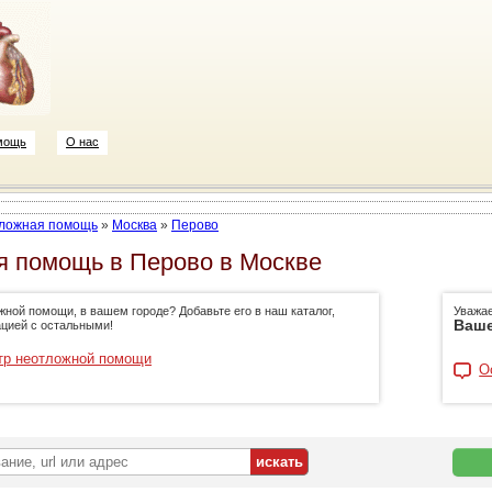
мощь
О нас
ложная помощь
»
Москва
»
Перово
 помощь в Перово в Москве
жной помощи, в вашем городе? Добавьте его в наш каталог,
Уважа
Ваше
цией с остальными!
тр неотложной помощи
О