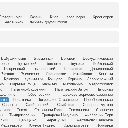
Екатеринбург
Казань
Киев
Краснодар
Красноярск
Челябинск
Выбрать другой город
Бабушкинский
Басманный
Беговой
Бескудниковский
теево
Бутырский
Вешняки
Внуково
Войковский
Гагаринский
Головинский
Гольяново
Даниловский
Зюзино
Зябликово
Ивановское
Измайлово
Капотня
Крюково
Кузьминки
Кунцево
Куркино
Левобережный
но
Марьина Роща
Марьино
Матушкино
Метрогородок
во
Нагатино-Садовники
Нагатинский Затон
Нагорный
еделкино
Обручевский
Орехово-Борисово Северное
Печатники
Покровское-Стрешнево
Преображенское
рово
Савёлки
Савёловский
Свиблово
Северное Бутово
илино
Сокол
Соколиная Гора
Сокольники
Солнцево
ан
Тимирязевский
Тропарёво-Никулино
Филёвский Парк
ский
Царицыно
Черёмушки
Чертаново Северное
Медведково
Южное Тушино
Южнопортовый
Якиманка