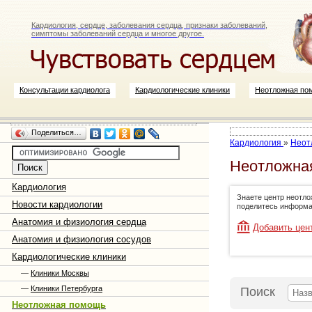
Кардиология, сердце, заболевания сердца, признаки заболеваний,
симптомы заболеваний сердца и многое другое.
Консультации кардиолога
Кардиологические клиники
Неотложная по
Поделиться…
Кардиология
»
Неот
Неотложная
Кардиология
Знаете центр неотло
Новости кардиологии
поделитесь информа
Анатомия и физиология сердца
Добавить цен
Анатомия и физиология сосудов
Кардиологические клиники
—
Клиники Москвы
—
Клиники Петербурга
Поиск
Неотложная помощь