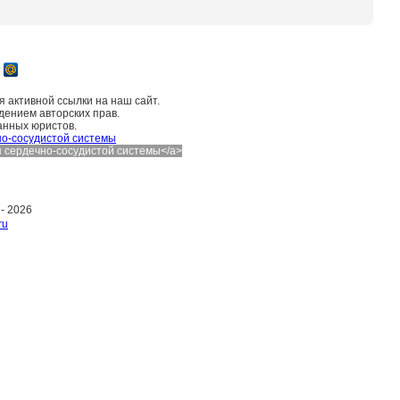
 активной ссылки на наш сайт.
дением авторских прав.
анных юристов.
о-сосудистой системы
ния сердечно-сосудистой системы</a>
 -
2026
ru