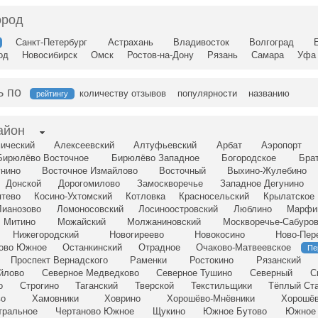
ород
Санкт-Петербург
Астрахань
Владивосток
Волгоград
од
Новосибирск
Омск
Ростов-на-Дону
Рязань
Самара
Уфа
ь по
количеству отзывов
популярности
названию
рейтингу
айон
ический
Алексеевский
Алтуфьевский
Арбат
Аэропорт
Бирюлёво Восточное
Бирюлёво Западное
Богородское
Бра
унино
Восточное Измайлово
Восточный
Выхино-Жулебино
Донской
Дорогомилово
Замоскворечье
Западное Дегунино
птево
Косино-Ухтомский
Котловка
Красносельский
Крылатское
Лианозово
Ломоносовский
Лосиноостровский
Люблино
Марфи
Митино
Можайский
Молжаниновский
Москворечье-Сабуро
Нижегородский
Новогиреево
Новокосино
Ново-Пер
сово Южное
Останкинский
Отрадное
Очаково-Матвеевское
Пе
Проспект Вернадского
Раменки
Ростокино
Рязанский
йлово
Северное Медведково
Северное Тушино
Северный
С
о
Строгино
Таганский
Тверской
Текстильщики
Тёплый Ст
во
Хамовники
Ховрино
Хорошёво-Мнёвники
Хорошёв
тральное
Чертаново Южное
Щукино
Южное Бутово
Южное 