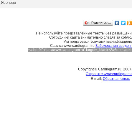
Ясенево
Поделиться…
Не используйте представленные тексты без размещения
Сотрудники сайта внимательно следят за соблю
Мы пользуемся услугами квалифициров
Cсылка www.cardiogram.ru
Заболевания сердечн
<a href="https://www.cardiogram.ru" target=_blank>Заболева
Copyright © Cardiogram.ru, 2007
О проекте www.cardiogram.
E-mail:
Обратная связь