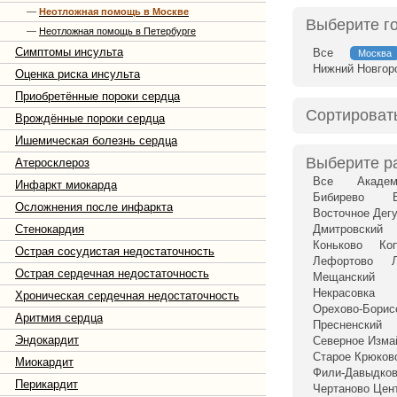
—
Неотложная помощь в Москве
Выберите г
—
Неотложная помощь в Петербурге
Симптомы инсульта
Все
Москва
Нижний Новгор
Оценка риска инсульта
Приобретённые пороки сердца
Сортироват
Врождённые пороки сердца
Ишемическая болезнь сердца
Выберите р
Атеросклероз
Все
Академ
Инфаркт миокарда
Бибирево
Осложнения после инфаркта
Восточное Дег
Стенокардия
Дмитровский
Коньково
Ко
Острая сосудистая недостаточность
Лефортово
Острая сердечная недостаточность
Мещанский
Некрасовка
Хроническая сердечная недостаточность
Орехово-Бори
Аритмия сердца
Пресненский
Эндокардит
Северное Изма
Старое Крюков
Миокардит
Фили-Давыдко
Перикардит
Чертаново Цен