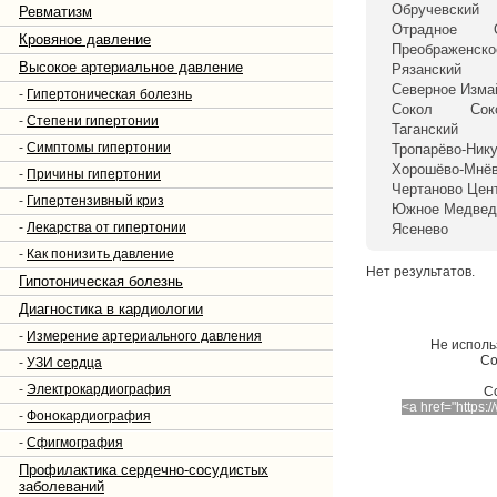
Обручевский
Ревматизм
Отрадное
Кровяное давление
Преображенско
Высокое артериальное давление
Рязанский
Северное Изма
-
Гипертоническая болезнь
Сокол
Сок
-
Степени гипертонии
Таганский
-
Симптомы гипертонии
Тропарёво-Ник
Хорошёво-Мнёв
-
Причины гипертонии
Чертаново Цен
-
Гипертензивный криз
Южное Медвед
-
Лекарства от гипертонии
Ясенево
-
Как понизить давление
Нет результатов.
Гипотоническая болезнь
Диагностика в кардиологии
-
Измерение артериального давления
Не исполь
Со
-
УЗИ сердца
-
Электрокардиография
C
<a href="https
-
Фонокардиография
-
Сфигмография
Профилактика сердечно-сосудистых
заболеваний