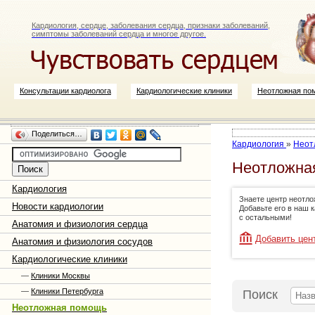
Кардиология, сердце, заболевания сердца, признаки заболеваний,
симптомы заболеваний сердца и многое другое.
Консультации кардиолога
Кардиологические клиники
Неотложная по
Поделиться…
Кардиология
»
Неот
Неотложная
Кардиология
Знаете центр неотл
Новости кардиологии
Добавьте его в наш 
с остальными!
Анатомия и физиология сердца
Добавить цен
Анатомия и физиология сосудов
Кардиологические клиники
—
Клиники Москвы
—
Клиники Петербурга
Поиск
Неотложная помощь