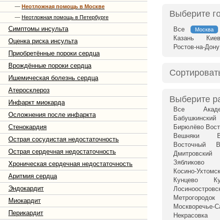
—
Неотложная помощь в Москве
Выберите г
—
Неотложная помощь в Петербурге
Симптомы инсульта
Все
Москва
Казань
Кие
Оценка риска инсульта
Ростов-на-Дону
Приобретённые пороки сердца
Врождённые пороки сердца
Сортироват
Ишемическая болезнь сердца
Атеросклероз
Выберите р
Инфаркт миокарда
Все
Акад
Осложнения после инфаркта
Бабушкинский
Стенокардия
Бирюлёво Вост
Вешняки
Острая сосудистая недостаточность
Восточный
В
Острая сердечная недостаточность
Дмитровский
Зябликово
Хроническая сердечная недостаточность
Косино-Ухтомс
Аритмия сердца
Кунцево
К
Эндокардит
Лосиноостровс
Метрогородок
Миокардит
Москворечье-С
Перикардит
Некрасовка