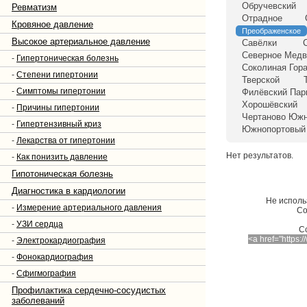
Обручевский
Ревматизм
Отрадное
Кровяное давление
Преображенское
Высокое артериальное давление
Савёлки
Северное Медв
-
Гипертоническая болезнь
Соколиная Гор
-
Степени гипертонии
Тверской
-
Симптомы гипертонии
Филёвский Пар
Хорошёвский
-
Причины гипертонии
Чертаново Юж
-
Гипертензивный криз
Южнопортовый
-
Лекарства от гипертонии
Нет результатов.
-
Как понизить давление
Гипотоническая болезнь
Диагностика в кардиологии
Не исполь
-
Измерение артериального давления
Со
-
УЗИ сердца
C
<a href="https
-
Электрокардиография
-
Фонокардиография
-
Сфигмография
Профилактика сердечно-сосудистых
заболеваний