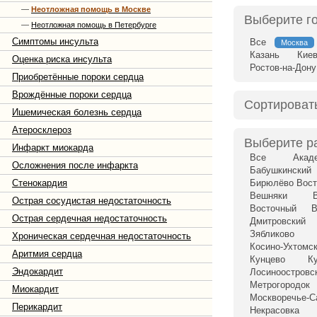
—
Неотложная помощь в Москве
Выберите г
—
Неотложная помощь в Петербурге
Симптомы инсульта
Все
Москва
Казань
Кие
Оценка риска инсульта
Ростов-на-Дону
Приобретённые пороки сердца
Врождённые пороки сердца
Сортироват
Ишемическая болезнь сердца
Атеросклероз
Выберите р
Инфаркт миокарда
Все
Акад
Осложнения после инфаркта
Бабушкинский
Стенокардия
Бирюлёво Вост
Вешняки
Острая сосудистая недостаточность
Восточный
В
Острая сердечная недостаточность
Дмитровский
Зябликово
Хроническая сердечная недостаточность
Косино-Ухтомс
Аритмия сердца
Кунцево
К
Эндокардит
Лосиноостровс
Метрогородок
Миокардит
Москворечье-С
Перикардит
Некрасовка