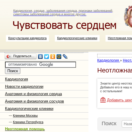
Кардиология, сердце, заболевания сердца, признаки заболеваний,
симптомы заболеваний сердца и многое другое.
Консультации кардиолога
Кардиологические клиники
Неотложная по
Поделиться…
Кардиология
»
Неот
Неотложна
Кардиология
Знаете центр неотл
Новости кардиологии
Добавьте его в наш 
с остальными!
Анатомия и физиология сердца
Добавить цен
Анатомия и физиология сосудов
Кардиологические клиники
—
Клиники Москвы
—
Клиники Петербурга
Поиск
Неотложная помощь