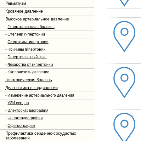
Ревматизм
Кровяное давление
Высокое артериальное давление
-
Гипертоническая болезнь
-
Степени гипертонии
-
Симптомы гипертонии
-
Причины гипертонии
-
Гипертензивный криз
-
Лекарства от гипертонии
-
Как понизить давление
Гипотоническая болезнь
Диагностика в кардиологии
-
Измерение артериального давления
-
УЗИ сердца
-
Электрокардиография
-
Фонокардиография
-
Сфигмография
Профилактика сердечно-сосудистых
заболеваний