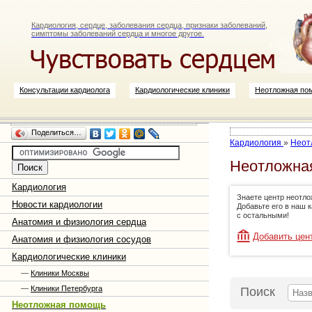
Кардиология, сердце, заболевания сердца, признаки заболеваний,
симптомы заболеваний сердца и многое другое.
Консультации кардиолога
Кардиологические клиники
Неотложная по
Поделиться…
Кардиология
»
Неот
Неотложна
Кардиология
Знаете центр неотл
Новости кардиологии
Добавьте его в наш 
с остальными!
Анатомия и физиология сердца
Добавить цен
Анатомия и физиология сосудов
Кардиологические клиники
—
Клиники Москвы
—
Клиники Петербурга
Поиск
Неотложная помощь