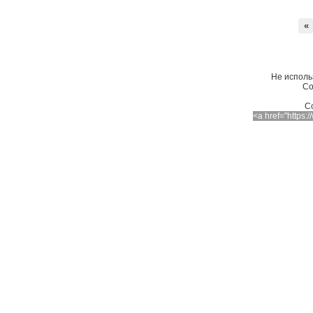
«
Не исполь
Со
C
<a href="https