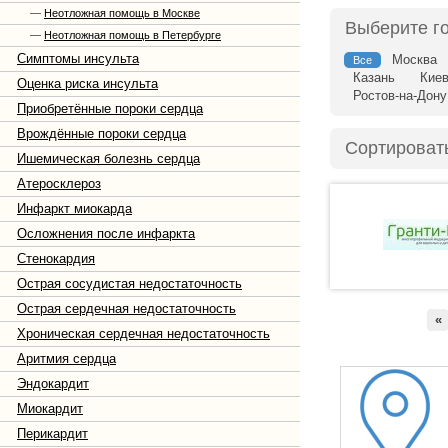
—
Неотложная помощь в Москве
Выберите г
—
Неотложная помощь в Петербурге
Симптомы инсульта
Москва
Все
Казань
Кие
Оценка риска инсульта
Ростов-на-Дону
Приобретённые пороки сердца
Врождённые пороки сердца
Сортироват
Ишемическая болезнь сердца
Атеросклероз
Инфаркт миокарда
Осложнения после инфаркта
Стенокардия
Острая сосудистая недостаточность
Острая сердечная недостаточность
«
Хроническая сердечная недостаточность
Аритмия сердца
Эндокардит
Миокардит
Перикардит