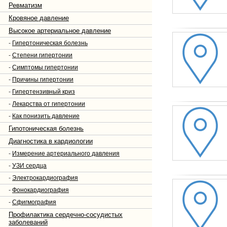
Ревматизм
Кровяное давление
Высокое артериальное давление
-
Гипертоническая болезнь
-
Степени гипертонии
-
Симптомы гипертонии
-
Причины гипертонии
-
Гипертензивный криз
-
Лекарства от гипертонии
-
Как понизить давление
Гипотоническая болезнь
Диагностика в кардиологии
-
Измерение артериального давления
-
УЗИ сердца
-
Электрокардиография
-
Фонокардиография
-
Сфигмография
Профилактика сердечно-сосудистых
заболеваний