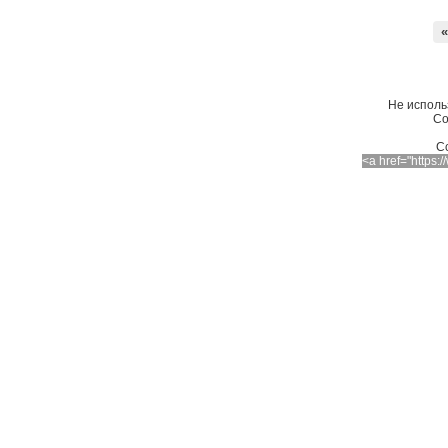
«
Не исполь
Со
C
<a href="https