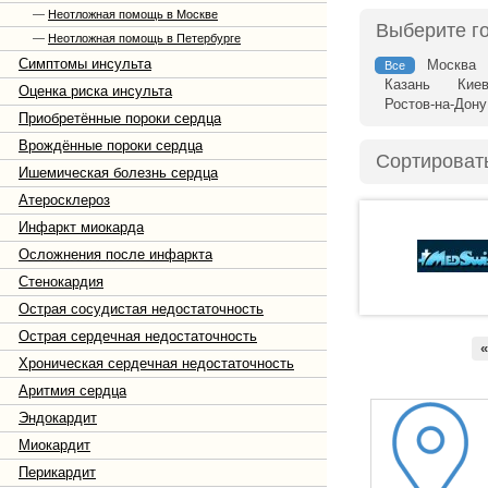
—
Неотложная помощь в Москве
Выберите г
—
Неотложная помощь в Петербурге
Симптомы инсульта
Москва
Все
Казань
Кие
Оценка риска инсульта
Ростов-на-Дону
Приобретённые пороки сердца
Врождённые пороки сердца
Сортироват
Ишемическая болезнь сердца
Атеросклероз
Инфаркт миокарда
Осложнения после инфаркта
Стенокардия
Острая сосудистая недостаточность
Острая сердечная недостаточность
«
Хроническая сердечная недостаточность
Аритмия сердца
Эндокардит
Миокардит
Перикардит