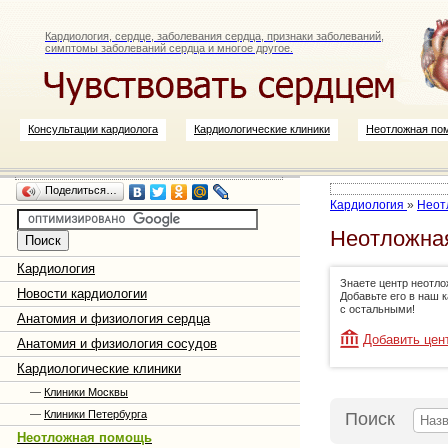
Кардиология, сердце, заболевания сердца, признаки заболеваний,
симптомы заболеваний сердца и многое другое.
Консультации кардиолога
Кардиологические клиники
Неотложная по
Поделиться…
Кардиология
»
Неот
Неотложна
Кардиология
Знаете центр неотл
Новости кардиологии
Добавьте его в наш 
с остальными!
Анатомия и физиология сердца
Добавить цен
Анатомия и физиология сосудов
Кардиологические клиники
—
Клиники Москвы
—
Клиники Петербурга
Поиск
Неотложная помощь