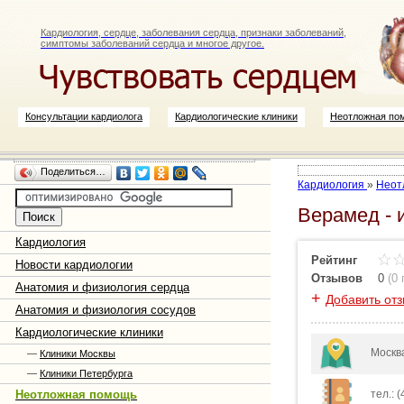
Кардиология, сердце, заболевания сердца, признаки заболеваний,
симптомы заболеваний сердца и многое другое.
Консультации кардиолога
Кардиологические клиники
Неотложная по
Поделиться…
Кардиология
»
Неот
Верамед - 
Кардиология
Рейтинг
Новости кардиологии
Отзывов
0
(
0
Анатомия и физиология сердца
+
Добавить от
Анатомия и физиология сосудов
Кардиологические клиники
Москва
—
Клиники Москвы
—
Клиники Петербурга
Неотложная помощь
тел.: 