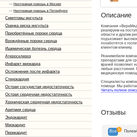
—
Неотложная помощь в Москве
—
Неотложная помощь в Петербурге
Описание
Симптомы инсульта
Оценка риска инсульта
Компания «ВераМед»
реагируем на посту
Приобретённые пороки сердца
области и другим ре
подъезжают высокок
Врождённые пороки сердца
позаботятся о госп
клиентом клинику.
Ишемическая болезнь сердца
Атеросклероз
Реанимобили компа
препаратами для ср
Инфаркт миокарда
врачей позволяют н
любые расстояния. 
Осложнения после инфаркта
медицинскую помощь
Стенокардия
Специалисты компан
помощи. Мы работае
Острая сосудистая недостаточность
необходимой аппара
Читать полное опис
Острая сердечная недостаточность
кратчайшие сроки, 
транспортировку до
Хроническая сердечная недостаточность
На оперативной пер
Аритмия сердца
Отзывы
компании «ВераМед»
помощи. На московск
Эндокардит
кратчайшие сроки г
в любой ситуации.
Миокардит
0
Все
Полез
Перикардит