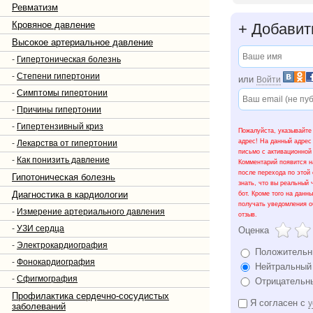
Ревматизм
Кровяное давление
+
Добавит
Высокое артериальное давление
-
Гипертоническая болезнь
-
Степени гипертонии
или
Войти
-
Симптомы гипертонии
-
Причины гипертонии
-
Гипертензивный криз
Пожалуйста, указывайте
адрес! На данный адрес
-
Лекарства от гипертонии
письмо с активационной
-
Как понизить давление
Комментарий появится н
после перехода по этой
Гипотоническая болезнь
знать, что вы реальный 
Диагностика в кардиологии
бот. Кроме того на данн
получать уведомления о
-
Измерение артериального давления
отзыв.
-
УЗИ сердца
Оценка
-
Электрокардиография
Положительн
-
Фонокардиография
Нейтральный
-
Сфигмография
Отрицательн
Профилактика сердечно-сосудистых
Я согласен с
у
заболеваний