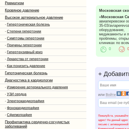
Ревматизм
Кровяное давление
Московская ск
«
Московская С
Высокое артериальное давление
авиаперевозки ос
-
Гипертоническая болезнь
35-03/aviaperevo
оборудование,
-
Степени гипертонии
медикаменты и п
-
Симптомы гипертонии
проблемы, откры
клиниках по все
-
Причины гипертонии
0
-
Гипертензивный криз
-
Лекарства от гипертонии
-
Как понизить давление
+
Добавит
Гипотоническая болезнь
Диагностика в кардиологии
-
Измерение артериального давления
-
УЗИ сердца
или
Войти
-
Электрокардиография
-
Фонокардиография
-
Сфигмография
Пожалуйста, указывайте
адрес! На данный адрес
Профилактика сердечно-сосудистых
письмо с активационной
заболеваний
Комментарий появится н