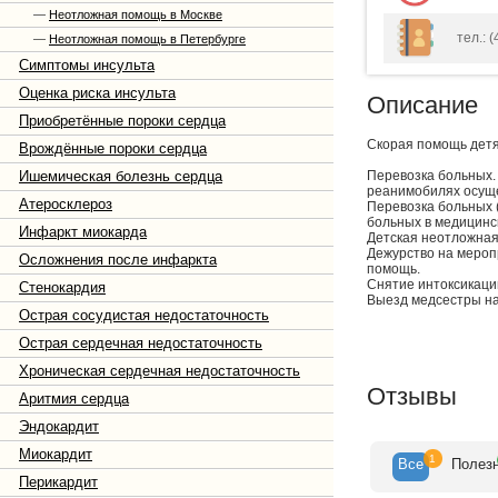
—
Неотложная помощь в Москве
тел.: 
—
Неотложная помощь в Петербурге
Симптомы инсульта
Оценка риска инсульта
Описание
Приобретённые пороки сердца
Скорая помощь детям
Врождённые пороки сердца
Ишемическая болезнь сердца
Перевозка больных.
реанимобилях осуще
Атеросклероз
Перевозка больных 
больных в медицинск
Инфаркт миокарда
Детская неотложная 
Дежурство на мероп
Осложнения после инфаркта
помощь.
Снятие интоксикации 
Стенокардия
Выезд медсестры на
Острая сосудистая недостаточность
Острая сердечная недостаточность
Хроническая сердечная недостаточность
Отзывы
Аритмия сердца
Эндокардит
Миокардит
1
Все
Полез
Перикардит