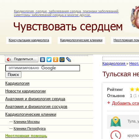
Кардиология, сердце, заболевания сердца, признаки заболеваний,
симптомы заболеваний сердца и многое другое.
Консультации кардиолога
Кардиологические клиники
Неотложная по
Поделиться…
Кардиология
»
Неот
Тульская н
Кардиология
Рейтинг
Новости кардиологии
Отзывов
1
(
1
Анатомия и физиология сердца
+
Добавить от
Анатомия и физиология сосудов
Кардиологические клиники
Тула, 
—
Клиники Москвы
—
Клиники Петербурга
Неотложная помощь
кругл