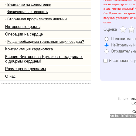
-
Внимание на холестерин
после перехода по этой
знать, что вы реальный 
-
Физическая активность
бот. Кроме того на данн
получать уведомления о
-
Вторичная профилактика ишемии
отзыв.
Интересные факты
Оценка
Операции на сердце
Положительн
-
Когда необходима трансплантация сердца?
Нейтральный
Консультация кардиолога
Отрицательн
Ксения Викторовна Ермакова – кардиолог
Я согласен с
у
с добрым сердцем!
Размещение рекламы
О нас
Не исполь
Со
C
<a href="https