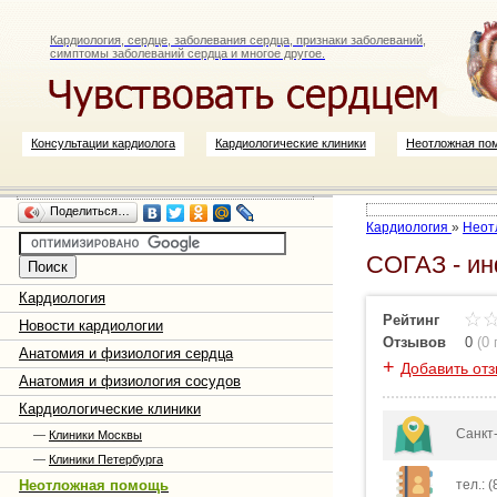
Кардиология, сердце, заболевания сердца, признаки заболеваний,
симптомы заболеваний сердца и многое другое.
Консультации кардиолога
Кардиологические клиники
Неотложная по
Поделиться…
Кардиология
»
Неот
СОГАЗ - ин
Кардиология
Рейтинг
Новости кардиологии
Отзывов
0
(
0
Анатомия и физиология сердца
+
Добавить от
Анатомия и физиология сосудов
Кардиологические клиники
Санкт
—
Клиники Москвы
—
Клиники Петербурга
Неотложная помощь
тел.: (