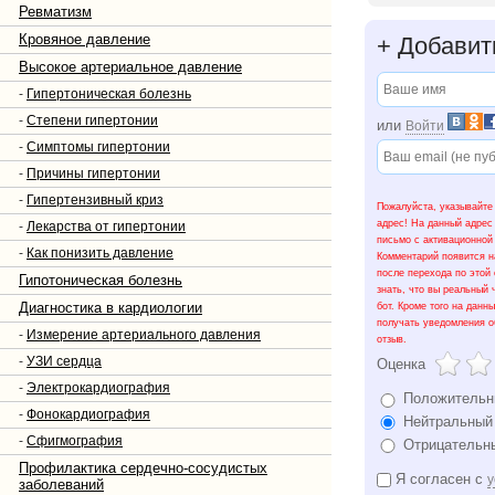
лабораторией, допп
Ревматизм
вентиляции легких,
оснащению врачи см
Кровяное давление
+
Добавит
транспортировки, не
Высокое артериальное давление
-
Гипертоническая болезнь
-
Степени гипертонии
или
Войти
-
Симптомы гипертонии
-
Причины гипертонии
-
Гипертензивный криз
Пожалуйста, указывайте
адрес! На данный адрес
-
Лекарства от гипертонии
письмо с активационной
-
Как понизить давление
Комментарий появится н
после перехода по этой
Гипотоническая болезнь
знать, что вы реальный 
Диагностика в кардиологии
бот. Кроме того на данн
получать уведомления о
-
Измерение артериального давления
отзыв.
-
УЗИ сердца
Оценка
-
Электрокардиография
Положительн
-
Фонокардиография
Нейтральный
-
Сфигмография
Отрицательн
Профилактика сердечно-сосудистых
Я согласен с
у
заболеваний