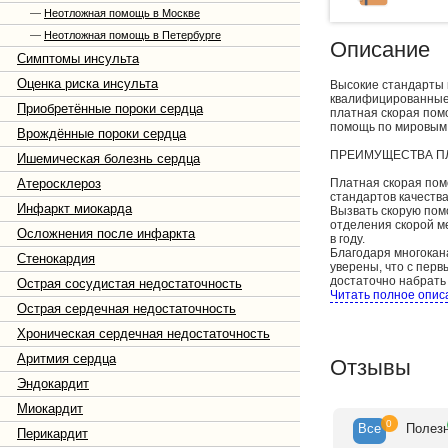
—
Неотложная помощь в Москве
—
Неотложная помощь в Петербурге
Описание
Симптомы инсульта
Оценка риска инсульта
Высокие стандарты 
квалифицированные 
Приобретённые пороки сердца
платная скорая пом
помощь по мировым
Врождённые пороки сердца
ПРЕИМУЩЕСТВА ПЛ
Ишемическая болезнь сердца
Атеросклероз
Платная скорая пом
стандартов качеств
Инфаркт миокарда
Вызвать скорую пом
отделения скорой м
Осложнения после инфаркта
в году.
Благодаря многокан
Стенокардия
уверены, что с пер
достаточно набрать 
Острая сосудистая недостаточность
проконсультируют п
Читать полное опис
Острая сердечная недостаточность
Бригада скорой по
«СОГАЗ», Вы можете
Хроническая сердечная недостаточность
Врачи скорой помощ
высшей квалификац
Аритмия сердца
Отзывы
сертификаты и обла
профиля, который Ва
Эндокардит
Машины бригад пла
полным набором лек
Миокардит
как на дому, так и 
0
Все
Полез
Перикардит
помощи, не имеющая