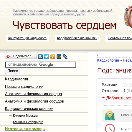
Кардиология, сердце, заболевания сердца, признаки заболеваний,
симптомы заболеваний сердца и многое другое.
Консультации кардиолога
Кардиологические клиники
Неотложная по
Поделиться…
Кардиология
»
Неот
Подстанция
Кардиология
Рейтинг
Новости кардиологии
Отзывов
1
(
0
Анатомия и физиология сердца
+
Добавить от
Анатомия и физиология сосудов
Кардиологические клиники
Омск, 
—
Клиники Москвы
—
Клиники Петербурга
Неотложная помощь
кругл