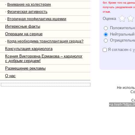
бот. Кроме того на данн
-
Внимание на холестерин
получать уведомления о
-
Физическая активность
отзыв.
Оценка
-
Вторичная профилактика ишемии
Интересные факты
Положительн
Операции на сердце
Нейтральный
Отрицательн
-
Когда необходима трансплантация сердца?
Консультация кардиолога
Я согласен с
у
Ксения Викторовна Ермакова – кардиолог
с добрым сердцем!
Размещение рекламы
О нас
Не исполь
Со
C
<a href="https