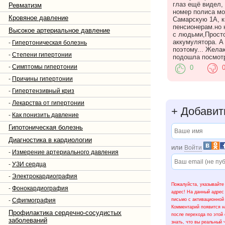
глаз ещё видел,
Ревматизм
номер полиса мо
Кровяное давление
Самарскую 1А, кв
пенсионерам.но 
Высокое артериальное давление
с людьми,Просто
аккумулятора. А
-
Гипертоническая болезнь
поэтому... Жела
-
Степени гипертонии
подошла посмотр
-
Симптомы гипертонии
0
-
Причины гипертонии
-
Гипертензивный криз
-
Лекарства от гипертонии
+
Добавит
-
Как понизить давление
Гипотоническая болезнь
Диагностика в кардиологии
или
Войти
-
Измерение артериального давления
-
УЗИ сердца
-
Электрокардиография
Пожалуйста, указывайте
-
Фонокардиография
адрес! На данный адрес
письмо с активационной
-
Сфигмография
Комментарий появится н
Профилактика сердечно-сосудистых
после перехода по этой
заболеваний
знать, что вы реальный 