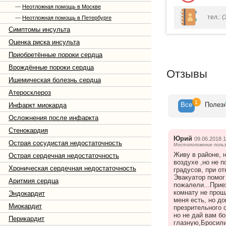
—
Неотложная помощь в Москве
тел.: (
—
Неотложная помощь в Петербурге
Симптомы инсульта
Оценка риска инсульта
Приобретённые пороки сердца
Врождённые пороки сердца
Отзывы
Ишемическая болезнь сердца
Атеросклероз
1
Все
Полез
Инфаркт миокарда
Осложнения после инфаркта
Стенокардия
Юрий
09.06.2018 1
Острая сосудистая недостаточность
Местоположение пользо
Живу в районе, н
Острая сердечная недостаточность
воздухе ,но не 
Хроническая сердечная недостаточность
градусов, при от
Эвакуатор помог
Аритмия сердца
пожалели...Приех
комнату не прошл
Эндокардит
меня есть, но до
Миокардит
презрительного 
но не дай вам бо
Перикардит
глазную,Бросили