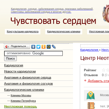
Кардиология, сердце, заболевания сердца, признаки заболеваний,
симптомы заболеваний сердца и многое другое.
Консультации кардиолога
Кардиологические клиники
Неотложная по
Поделиться…
Кардиология
»
Неот
Центр Неот
Кардиология
Рейтинг
Новости кардиологии
Отзывов
0
(
0
Анатомия и физиология сердца
+
Добавить от
Анатомия и физиология сосудов
Кардиологические клиники
Москва
—
Клиники Москвы
—
Клиники Петербурга
Неотложная помощь
тел.: 