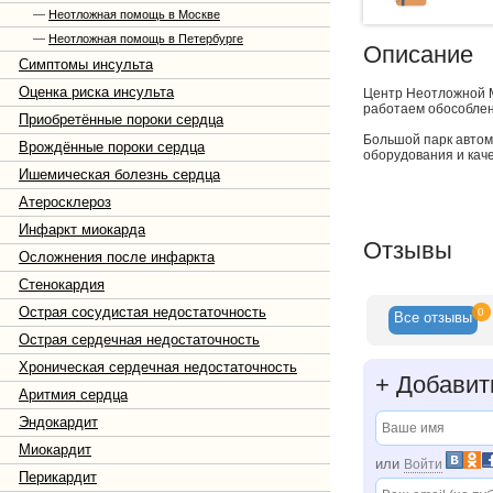
—
Неотложная помощь в Москве
—
Неотложная помощь в Петербурге
Описание
Симптомы инсульта
Оценка риска инсульта
Центр Неотложной М
работаем обособлен
Приобретённые пороки сердца
Большой парк автом
Врождённые пороки сердца
оборудования и ка
Ишемическая болезнь сердца
Атеросклероз
Инфаркт миокарда
Отзывы
Осложнения после инфаркта
Стенокардия
Острая сосудистая недостаточность
0
Все
отзывы
Острая сердечная недостаточность
Хроническая сердечная недостаточность
+
Добавит
Аритмия сердца
Эндокардит
Миокардит
или
Войти
Перикардит