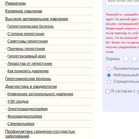
Ревматизм
Кровяное давление
Пожалуйста, указывайте
Высокое артериальное давление
адрес! На данный адрес
письмо с активационной
-
Гипертоническая болезнь
Комментарий появится н
-
Степени гипертонии
после перехода по этой
знать, что вы реальный 
-
Симптомы гипертонии
бот. Кроме того на данн
получать уведомления о
-
Причины гипертонии
отзыв.
-
Гипертензивный криз
Оценка
-
Лекарства от гипертонии
Положительн
-
Как понизить давление
Нейтральный
Гипотоническая болезнь
Отрицательн
Диагностика в кардиологии
Я согласен с
у
-
Измерение артериального давления
-
УЗИ сердца
-
Электрокардиография
-
Фонокардиография
-
Сфигмография
Профилактика сердечно-сосудистых
заболеваний