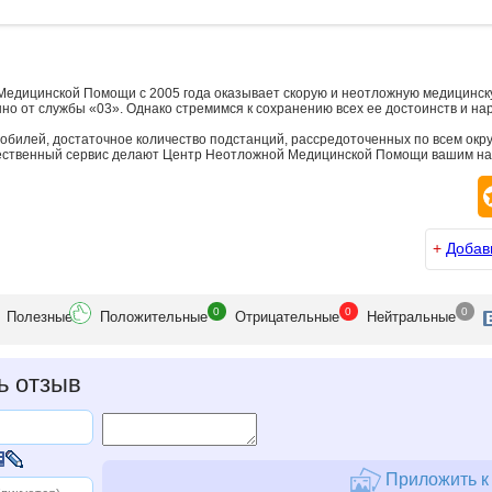
едицинской Помощи с 2005 года оказывает скорую и неотложную медицинск
но от службы «03». Однако стремимся к сохранению всех ее достоинств и н
обилей, достаточное количество подстанций, рассредоточенных по всем окру
чественный сервис делают Центр Неотложной Медицинской Помощи вашим на
+
Добав
0
0
0
Полезн
ые
Положит
ельные
Отрицат
ельные
Нейтр
альные
ь отзыв
Приложить к 