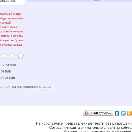
 реальный e-mail
 будет отправлено
 ссылкой.
а сайте только
 ссылке. Нам важно
человек, а не спам-
ый адрес вы будете
б ответах на Ваш
ый отзыв
 отзыв
ый отзыв
словиями размещения отзыва
Поделиться…
Не используйте представленные тексты без размещения
Сотрудники сайта внимательно следят за соблю
Мы пользуемся услугами квалифициров