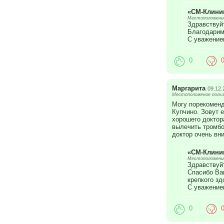
«СМ-Клини
Местоположение
Здравствуй
Благодарим
С уважение
0
Маргарита
09.12.
Местоположение польз
Могу порекоменд
Купчино. Зовут 
хорошего доктора
вылечить тромбо
доктор очень вн
«СМ-Клини
Местоположение
Здравствуйт
Спасибо Ва
крепкого зд
С уважение
0