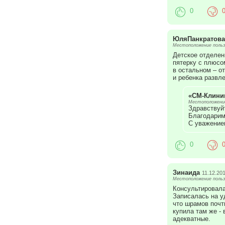
0
ЮляПанкратова
Местоположение польз
Детское отделен
пятерку с плюсо
в остальном – от
и ребенка развле
«СМ-Клини
Местоположение
Здравствуй
Благодарим
С уважение
0
Зинаида
11.12.20
Местоположение польз
Консультировала
Записалась на у
что шрамов почт
купила там же -
адекватные.