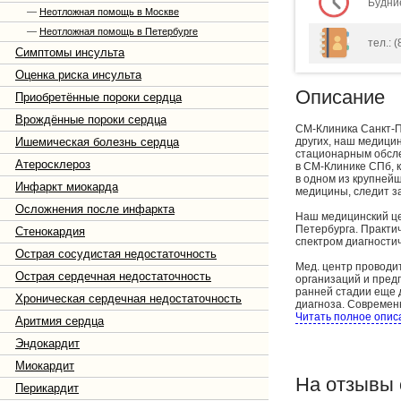
Будние
—
Неотложная помощь в Москве
—
Неотложная помощь в Петербурге
тел.: 
Симптомы инсульта
Оценка риска инсульта
Описание
Приобретённые пороки сердца
Врождённые пороки сердца
СМ-Клиника Санкт-П
Ишемическая болезнь сердца
других, наш медици
стационарным обсл
Атеросклероз
в СМ-Клинике СПб, к
в одном из крупней
Инфаркт миокарда
медицины, следит з
Осложнения после инфаркта
Наш медицинский це
Петербурга. Практи
Стенокардия
спектром диагностич
Острая сосудистая недостаточность
Мед. центр проводи
Острая сердечная недостаточность
организаций и пред
ранней стадии еще 
Хроническая сердечная недостаточность
диагноза. Современ
точной и ранней ди
Читать полное опис
Аритмия сердца
предполагаемый диа
именно вам списка 
Эндокардит
назначенные специа
Миокардит
нами, направляя па
исследований.
На отзывы 
Перикардит