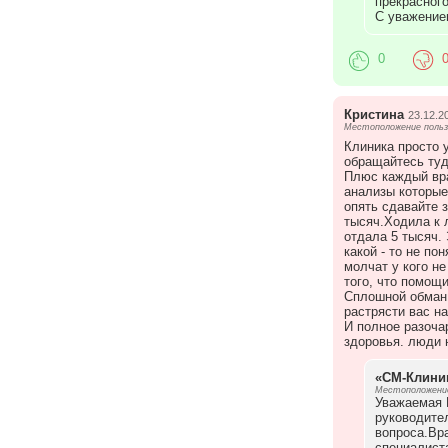
прекрасног
С уважение
0
Кристина
23.12.2
Местоположение польз
Клиника просто у
обращайтесь туд
Плюс каждый вра
анализы которые
опять сдавайте з
тысяч.Ходила к 
отдала 5 тысяч. 
какой - то не по
молчат у кого не
того, что помощи
Сплошной обман 
растрясти вас на
И полное разоча
здоровья. люди н
«СМ-Клини
Местоположение
Уважаемая К
руководите
вопроса.Вр
специалист