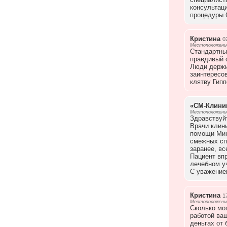
консультаци
процедуры.
Кристина
0
Местоположение
Стандартны
правдивый 
Люди держит
заинтересов
клятву Гипп
«СМ-Клини
Местоположение
Здравствуйт
Врачи клин
помощи Мин
смежных сп
заранее, вс
Пациент вп
лечебном уч
С уважение
Кристина
1
Местоположение
Сколько мо
работой ваш
деньгах от