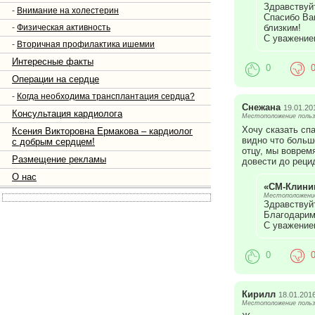
Здравствуйт
-
Внимание на холестерин
Спасибо Ва
-
Физическая активность
близким!
С уважение
-
Вторичная профилактика ишемии
Интересные факты
0
Операции на сердце
-
Когда необходима трансплантация сердца?
Снежана
19.01.20
Консультация кардиолога
Местоположение польз
Хочу сказать сп
Ксения Викторовна Ермакова – кардиолог
видно что больш
с добрым сердцем!
отцу, мы воврем
Размещение рекламы
довести до реци
О нас
«СМ-Клини
Местоположение
Здравствуй
Благодарим
С уважение
0
Кирилл
18.01.201
Местоположение польз