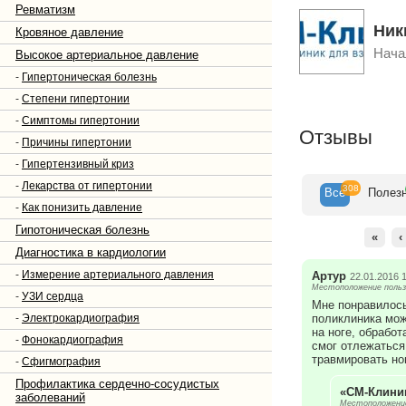
В нашей клинике ве
Ревматизм
врачи Петербурга. Е
Ник
нашей клинике (СПб
Кровяное давление
Нача
Высокое артериальное давление
Наш медицинский це
профилактике, диаг
-
Гипертоническая болезнь
осуществляется нов
Реабилитация – одн
-
Степени гипертонии
заболеваний. Медиц
лечения пациентов 
-
Симптомы гипертонии
обеспечит быстрое 
Отзывы
-
Причины гипертонии
Мы гарантируем инди
-
Гипертензивный криз
это по доступным ц
-
Лекарства от гипертонии
308
Все
Полез
-
Как понизить давление
Гипотоническая болезнь
«
‹
Диагностика в кардиологии
-
Измерение артериального давления
Артур
22.01.2016 
Местоположение польз
-
УЗИ сердца
Мне понравилось
-
Электрокардиография
поликлиника мож
на ноге, обрабо
-
Фонокардиография
смог отлежаться
травмировать но
-
Сфигмография
Профилактика сердечно-сосудистых
«СМ-Клини
заболеваний
Местоположение