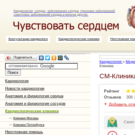
Кардиология, сердце, заболевания сердца, признаки заболеваний,
симптомы заболеваний сердца и многое другое.
Консультации кардиолога
Кардиологические клиники
Неотложная по
Поделиться…
Кардиология
»
Меди
Клиника
СМ-Клиника
Кардиология
Новости кардиологии
Рейтинг
Анатомия и физиология сердца
Отзывов
308
(
+
Анатомия и физиология сосудов
Добавить от
Кардиологические клиники
—
Клиники Москвы
Санкт-
—
Клиники Петербурга
Неотложная помощь