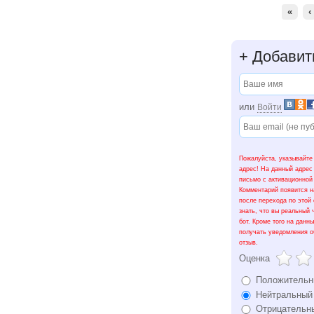
«
‹
+
Добавит
или
Войти
Пожалуйста, указывайте
адрес! На данный адрес
письмо с активационной
Комментарий появится н
после перехода по этой
знать, что вы реальный 
бот. Кроме того на данн
получать уведомления о
отзыв.
Оценка
Положительн
Нейтральный
Отрицательн