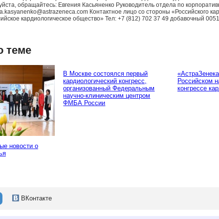
йста, обращайтесь: Евгения Касьяненко Руководитель отдела по корпоративн
niya.kasyanenko@astrazeneca.com Контактное лицо со стороны «Российского 
йское кардиологическое общество» Тел: +7 (812) 702 37 49 добавочный 005106
о теме
В Москве состоялся первый
«АстраЗенека
кардиологический конгресс,
Российском н
организованный Федеральным
конгрессе ка
научно-клиническим центром
ФМБА России
ые новости о
ья
ВКонтакте