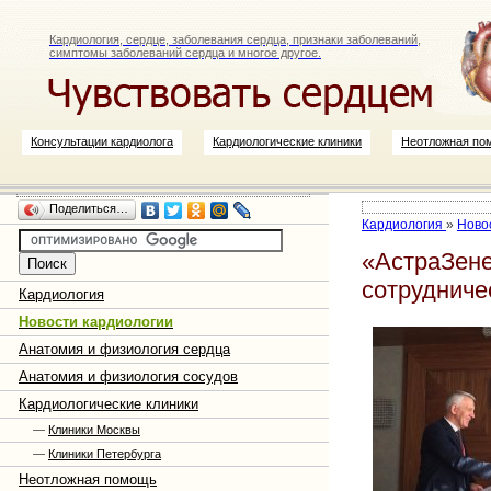
Кардиология, сердце, заболевания сердца, признаки заболеваний,
симптомы заболеваний сердца и многое другое.
Консультации кардиолога
Кардиологические клиники
Неотложная по
Поделиться…
Кардиология
»
Ново
«АстраЗене
сотрудниче
Кардиология
Новости кардиологии
Анатомия и физиология сердца
Анатомия и физиология сосудов
Кардиологические клиники
—
Клиники Москвы
—
Клиники Петербурга
Неотложная помощь