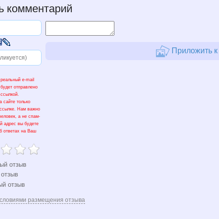
ь комментарий
Приложить к 
 реальный e-mail
 будет отправлено
 ссылкой.
а сайте только
 ссылке. Нам важно
человек, а не спам-
ый адрес вы будете
б ответах на Ваш
ый отзыв
 отзыв
ый отзыв
словиями размещения отзыва