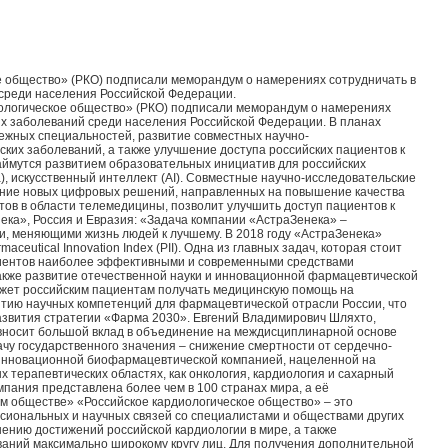
 общество» (РКО) подписали меморандум о намерениях сотрудничать в
 среди населения Российской Федерации.
ологическое общество» (РКО) подписали меморандум о намерениях
их заболеваний среди населения Российской Федерации. В планах
ежных специальностей, развитие совместных научно-
ских заболеваний, а также улучшение доступа российских пациентов к
ймутся развитием образовательных инициатив для российских
, искусственный интеллект (AI). Совместные научно-исследовательские
рение новых цифровых решений, направленных на повышение качества
ов в области телемедицины, позволит улучшить доступ пациентов к
ка», Россия и Евразия: «Задача компании «АстраЗенека» –
и, меняющими жизнь людей к лучшему. В 2018 году «АстраЗенека»
utical Innovation Index (PII). Одна из главных задач, которая стоит
пациентов наиболее эффективными и современными средствами
акже развитие отечественной науки и инновационной фармацевтической
ожет российским пациентам получать медицинскую помощь на
итию научных компетенций для фармацевтической отрасли России, что
азвития стратегии «Фарма 2030». Евгений Владимирович Шляхто,
 вносит большой вклад в объединение на междисциплинарной основе
ачу государственного значения – снижение смертности от сердечно-
инновационной биофармацевтической компанией, нацеленной на
 терапевтических областях, как онкология, кардиология и сахарный
пания представлена более чем в 100 странах мира, а её
 обществе» «Российское кардиологическое общество» – это
сиональных и научных связей со специалистами и обществами других
ению достижений российской кардиологии в мире, а также
ваний максимально широкому кругу лиц. Для получения дополнительной