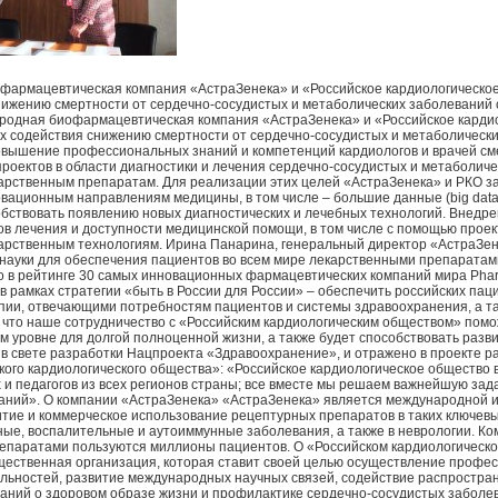
армацевтическая компания «АстраЗенека» и «Российское кардиологическое
нижению смертности от сердечно-сосудистых и метаболических заболеваний
родная биофармацевтическая компания «АстраЗенека» и «Российское карди
ях содействия снижению смертности от сердечно-сосудистых и метаболическ
овышение профессиональных знаний и компетенций кардиологов и врачей см
роектов в области диагностики и лечения сердечно-сосудистых и метаболиче
рственным препаратам. Для реализации этих целей «АстраЗенека» и РКО за
овационным направлениям медицины, в том числе – большие данные (big data)
обствовать появлению новых диагностических и лечебных технологий. Внед
в лечения и доступности медицинской помощи, в том числе с помощью проект
рственным технологиям. Ирина Панарина, генеральный директор «АстраЗене
науки для обеспечения пациентов во всем мире лекарственными препаратам
 в рейтинге 30 самых инновационных фармацевтических компаний мира Pharmace
 в рамках стратегии «быть в России для России» – обеспечить российских 
пии, отвечающими потребностям пациентов и системы здравоохранения, а т
, что наше сотрудничество с «Российским кардиологическим обществом» пом
м уровне для долгой полноценной жизни, а также будет способствовать разв
 в свете разработки Нацпроекта «Здравоохранение», и отражено в проекте р
кого кардиологического общества»: «Российское кардиологическое общество
 и педагогов из всех регионов страны; все вместе мы решаем важнейшую зад
аний». О компании «АстраЗенека» «АстраЗенека» является международной 
тие и коммерческое использование рецептурных препаратов в таких ключевых
ные, воспалительные и аутоиммунные заболевания, а также в неврологии. Ком
паратами пользуются миллионы пациентов. О «Российском кардиологическом
ественная организация, которая ставит своей целью осуществление профес
льностей, развитие международных научных связей, содействие распростран
аний о здоровом образе жизни и профилактике сердечно-сосудистых заболе