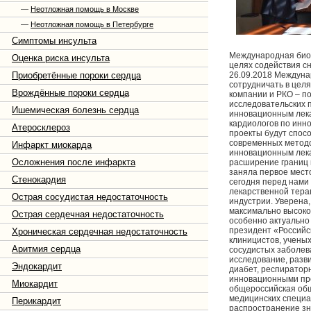
—
Неотложная помощь в Москве
—
Неотложная помощь в Петербурге
Симптомы инсульта
Международная биоф
Оценка риска инсульта
целях содействия с
Приобретённые пороки сердца
26.09.2018 Междуна
сотрудничать в цел
Врождённые пороки сердца
компании и РКО – п
исследовательских п
Ишемическая болезнь сердца
инновационным лека
кардиологов по инн
Атеросклероз
проекты будут спос
современных методо
Инфаркт миокарда
инновационным лека
Осложнения после инфаркта
расширение границ 
заняла первое место
Стенокардия
сегодня перед нами
лекарственной тера
Острая сосудистая недостаточность
индустрии. Уверена
максимально высоко
Острая сердечная недостаточность
особенно актуально
президент «Российс
Хроническая сердечная недостаточность
клиницистов, ученых
Аритмия сердца
сосудистых заболев
исследование, разви
Эндокардит
диабет, респиратор
инновационными пре
Миокардит
общероссийская общ
медицинских специа
Перикардит
распространение зн