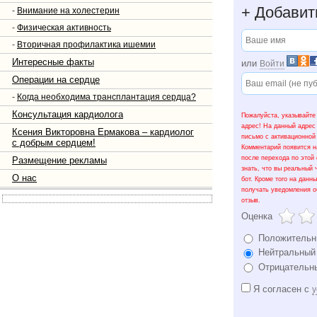
+
Добавит
-
Внимание на холестерин
-
Физическая активность
-
Вторичная профилактика ишемии
Интересные факты
или
Войти
Операции на сердце
-
Когда необходима трансплантация сердца?
Консультация кардиолога
Пожалуйста, указывайте
адрес! На данный адрес
Ксения Викторовна Ермакова – кардиолог
письмо с активационной
с добрым сердцем!
Комментарий появится н
после перехода по этой
Размещение рекламы
знать, что вы реальный 
О нас
бот. Кроме того на данн
получать уведомления о
отзыв.
Оценка
Положительн
Нейтральный
Отрицательн
Я согласен с
у