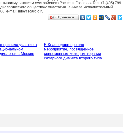
ым коммуникациям «АстраЗенека Россия и Евразия» Тел: +7 (495) 799
кардиологического общества»: Анастасия Таничева Исполнительный
, e-mail: info@scardio.ru
Поделиться…
» приняла участие в
В Краснодаре прошло
ациональном
мероприятие, посвященное
рдиологов в Москве
современным методам терапии
сахарного диабета второго типа