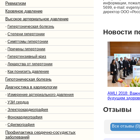
Ревматизм
информации, пожалу
5699, e-mail: evge
Кровяное давление
директор ООО «Росси
Высокое артериальное давление
-
Гипертоническая болезнь
Новости п
-
Степени гипертонии
-
Симптомы гипертонии
-
Причины гипертонии
-
Гипертензивный криз
-
Лекарства от гипертонии
-
Как понизить давление
Гипотоническая болезнь
Диагностика в кардиологии
AMLI 2018: Важн
-
Измерение артериального давления
будущем здоров
-
УЗИ сердца
Отзывы
-
Электрокардиография
-
Фонокардиография
-
Сфигмография
Все отзывы (0)
Профилактика сердечно-сосудистых
заболеваний