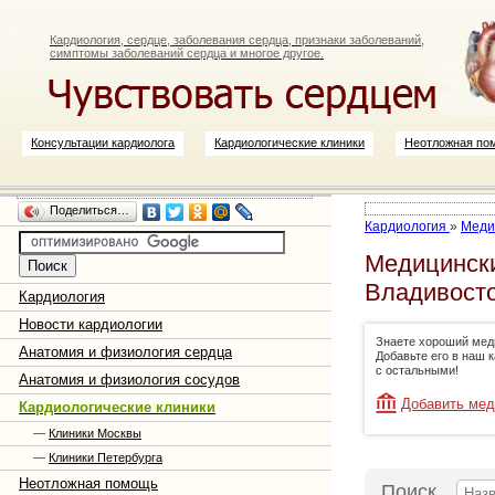
Кардиология, сердце, заболевания сердца, признаки заболеваний,
симптомы заболеваний сердца и многое другое.
Консультации кардиолога
Кардиологические клиники
Неотложная по
Поделиться…
Кардиология
»
Меди
Медицински
Владивост
Кардиология
Новости кардиологии
Знаете хороший мед
Анатомия и физиология сердца
Добавьте его в наш 
с остальными!
Анатомия и физиология сосудов
Добавить мед
Кардиологические клиники
—
Клиники Москвы
—
Клиники Петербурга
Неотложная помощь
Поиск