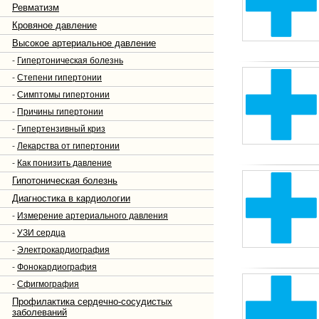
Ревматизм
Кровяное давление
Высокое артериальное давление
-
Гипертоническая болезнь
-
Степени гипертонии
-
Симптомы гипертонии
-
Причины гипертонии
-
Гипертензивный криз
-
Лекарства от гипертонии
-
Как понизить давление
Гипотоническая болезнь
Диагностика в кардиологии
-
Измерение артериального давления
-
УЗИ сердца
-
Электрокардиография
-
Фонокардиография
-
Сфигмография
Профилактика сердечно-сосудистых
заболеваний