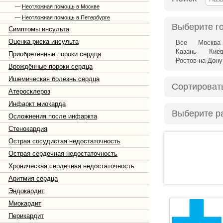
—
Неотложная помощь в Москве
—
Неотложная помощь в Петербурге
Выберите г
Симптомы инсульта
Оценка риска инсульта
Все
Москва
Казань
Кие
Приобретённые пороки сердца
Ростов-на-Дону
Врождённые пороки сердца
Ишемическая болезнь сердца
Сортироват
Атеросклероз
Инфаркт миокарда
Выберите р
Осложнения после инфаркта
Стенокардия
Острая сосудистая недостаточность
Острая сердечная недостаточность
Хроническая сердечная недостаточность
Аритмия сердца
Эндокардит
Миокардит
Перикардит