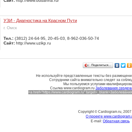
Сайт:
http://www.budarina.ru/
УЗИ - Диагностика на Красном Пути
г. Омск
Тел.:
(3812) 24-64-95, 20-45-03, 8-962-036-50-74
Сайт:
http://www.uzikp.ru
Поделиться…
Не используйте представленные тексты без размещения
Сотрудники сайта внимательно следят за соблю
Мы пользуемся услугами квалифициров
Cсылка www.cardiogram.ru
Заболевания сердечн
<a href="https://www.cardiogram.ru" target=_blank>Заболева
Copyright © Cardiogram.ru, 2007
О проекте www.cardiogram.
E-mail:
Обратная связь