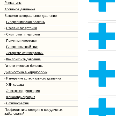
Ревматизм
Кровяное давление
Высокое артериальное давление
-
Гипертоническая болезнь
-
Степени гипертонии
-
Симптомы гипертонии
-
Причины гипертонии
-
Гипертензивный криз
-
Лекарства от гипертонии
-
Как понизить давление
Гипотоническая болезнь
Диагностика в кардиологии
-
Измерение артериального давления
-
УЗИ сердца
-
Электрокардиография
-
Фонокардиография
-
Сфигмография
Профилактика сердечно-сосудистых
заболеваний