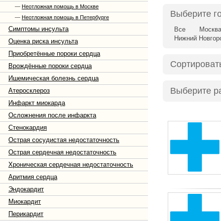
—
Неотложная помощь в Москве
Выберите г
—
Неотложная помощь в Петербурге
Симптомы инсульта
Все
Москв
Нижний Новгор
Оценка риска инсульта
Приобретённые пороки сердца
Сортироват
Врождённые пороки сердца
Ишемическая болезнь сердца
Выберите р
Атеросклероз
Инфаркт миокарда
Осложнения после инфаркта
Стенокардия
Острая сосудистая недостаточность
Острая сердечная недостаточность
Хроническая сердечная недостаточность
Аритмия сердца
Эндокардит
Миокардит
Перикардит