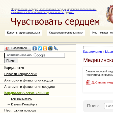
Кардиология, сердце, заболевания сердца, признаки заболеваний,
симптомы заболеваний сердца и многое другое.
Консультации кардиолога
Кардиологические клиники
Неотложная по
Поделиться…
Кардиология
»
Меди
Медицински
Кардиология
Знаете хороший меди
Новости кардиологии
поделитесь информа
Анатомия и физиология сердца
Добавить мед
Анатомия и физиология сосудов
Кардиологические клиники
—
Клиники Москвы
—
Клиники Петербурга
Поиск
Неотложная помощь