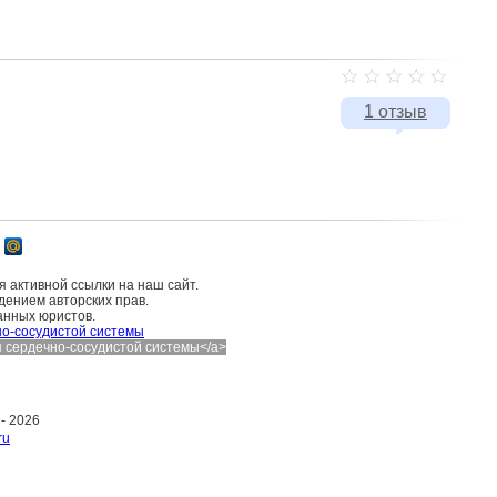
1 отзыв
 активной ссылки на наш сайт.
дением авторских прав.
анных юристов.
о-сосудистой системы
ния сердечно-сосудистой системы</a>
 -
2026
ru