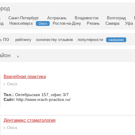
ород
а
Санкт-Петербург
Астрахань
Владивосток
Волгоград
од
Новосибирск
Ростов-на-Дону
Рязань
Самара
Уфа
Омск
ь по
рейтингу
количеству отзывов
популярности
названию
айон
Врачебная практика
г. Омск
Тел.:
Октябрьская 157, офис 3/7
Сайт:
http://www.vrach-practice.ru/
Дентамикс стоматология
г. Омск