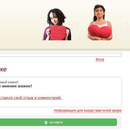
Вход
ске
емый клиент!
 мнение важно!
ставьте свой отзыв и комментарий.
Информация для представителей фирм
на карте