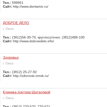
Тел.:
599951
Сайт:
http://www.dentamix.ru/
ДОБРОЕ ДЕЛО
г. Омск
Тел.:
(3812)56-30-70, круглосуточно: (3812)488-100
Сайт:
http://www.dobroedelo.info/
Здоровье
г. Омск
Тел.:
(3812) 25-27-92
Сайт:
http://zdorovie-omsk.ru/
Клиника доктора Шаталовой
г. Омск
Тел.:
(3812) 770-570, 770-571